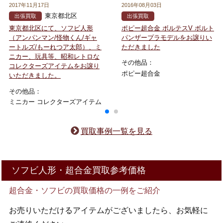
2017年11月17日
2016年08月03日
東京都北区
出張買取
出張買取
ポピー超合金 ボルテスV ボルト
東京都北区にて、ソフビ人形
パンザープラモデルをお譲りい
（アンパンマン/怪物くん/ギャ
ただきました
ートルズ/もーれつア太郎）、ミ
ニカー、玩具等、昭和レトロな
その他品：
コレクターズアイテムをお譲り
ポピー超合金
いただきました。
その他品：
ミニカー コレクターズアイテム
買取事例一覧を見る
ソフビ人形・超合金買取参考価格
超合金・ソフビの買取価格の一例をご紹介
お売りいただけるアイテムがございましたら、お気軽に