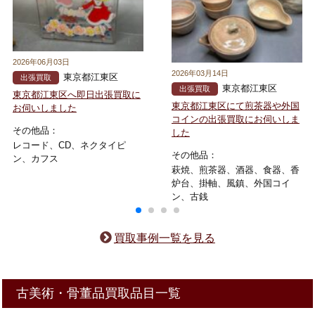
2026年06月03日
2026年03月14日
東京都江東区
出張買取
東京都江東区
出張買取
東京都江東区へ即日出張買取に
東京都江東区にて煎茶器や外国
お伺いしました
コインの出張買取にお伺いしま
その他品：
した
レコード、CD、ネクタイピ
その他品：
ン、カフス
萩焼、煎茶器、酒器、食器、香
炉台、掛軸、風鎮、外国コイ
ン、古銭
買取事例一覧を見る
古美術・骨董品買取品目一覧