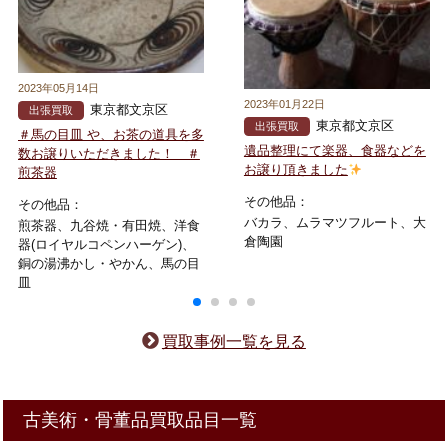
2023年05月14日
2023年01月22日
東京都文京区
出張買取
東京都文京区
出張買取
＃馬の目皿 や、お茶の道具を多
遺品整理にて楽器、食器などを
数お譲りいただきました！ ＃
お譲り頂きました
煎茶器
その他品：
その他品：
バカラ、ムラマツフルート、大
煎茶器、九谷焼・有田焼、洋食
倉陶園
器(ロイヤルコペンハーゲン)、
銅の湯沸かし・やかん、馬の目
皿
買取事例一覧を見る
古美術・骨董品買取品目一覧