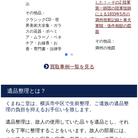
した！～その2 陸軍
≫
第一師団の陸軍技師
その他品：
による1933年5月の
クラシックCD・世
満州視察記録と奉天
界美術大全集・ガラ
軍閥・張作相邸の図
スの花器・ボヘミ
面
ア・ムラーノ・ベネ
その他品：
チア・お線香・お
満州の地図
香・専門書・法律学
買取事例一覧を見る
遺品整理とは？
くまねこ堂は、横浜市中区で生前整理、ご遺族の遺品整
理の負担を抑えるお手伝いを致します。
遺品整理は、故人の使用していた品々を遺品とし、それ
らを丁寧に整理することをいいます。故人の部屋には、