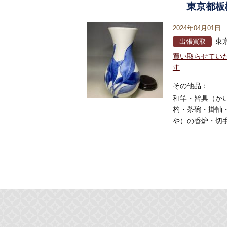
東京都板
2024年04月01日
東
出張買取
買い取らせてい
す
その他品：
和竿・皆具（か
杓・茶碗・掛軸
や）の香炉・切