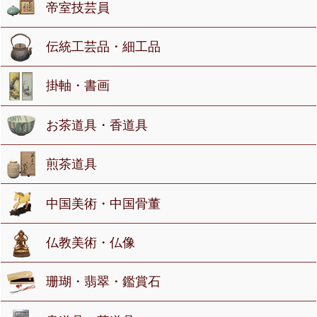
帝室技芸員
伝統工芸品・細工品
掛軸・書画
お茶道具・香道具
煎茶道具
中国美術・中国骨董
仏教美術・仏像
珊瑚・翡翠・鑑賞石