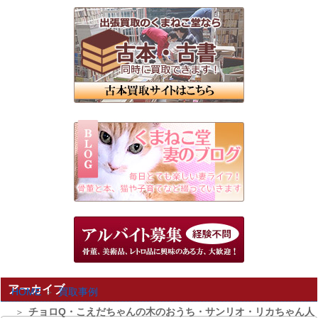
アーカイブ
HOME
買取事例
チョロQ・こえだちゃんの木のおうち・サンリオ・リカちゃん人