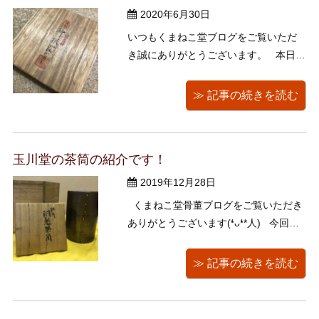
2020年6月30日
いつもくまねこ堂ブログをご覧いただ
き誠にありがとうございます。 本日は
江戸川区のお客様よりご依頼をいただ
きまして、出張買取に同行させていた
≫ 記事の続きを読む
だきました。お茶道具、美術書、図
録、街道をゆく、青磁、カメラなど、
多数お譲りいただき、誠にありがとう
玉川堂の茶筒の紹介です！
ございます。 ...
2019年12月28日
くまねこ堂骨董ブログをご覧いただき
ありがとうございます(❛ᴗ❛*人) 今回は
以前ブログで紹介させていただいた伊
豆方面にお住いのお客様より沢山のお
≫ 記事の続きを読む
品物をお譲りいただきましたので、そ
の中から玉川堂の茶筒をご紹介いたし
ます！ &n ...