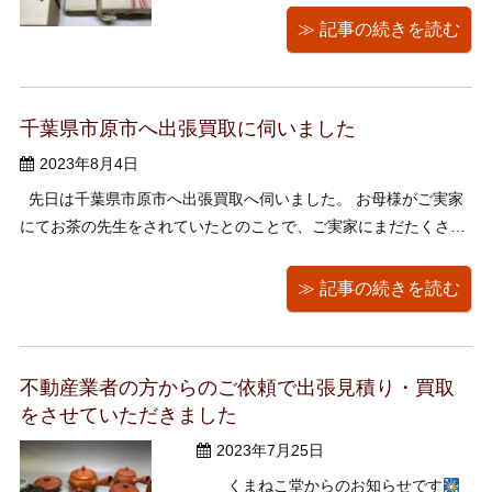
匠の書付のあるお品物の画像をお送り
≫ 記事の続きを読む
頂き、ウェブ上での大まかなものでは
ございますが、お茶道具の査定をさせ
ていただきました。その後ご検討いた
千葉県市原市へ出張買取に伺いました
だき、（猫のご縁もあったのでしょう
か ...
2023年8月4日
先日は千葉県市原市へ出張買取へ伺いました。 お母様がご実家
にてお茶の先生をされていたとのことで、ご実家にまだたくさん
残っているご遺品のご整理でお呼びいただきました。 お茶道具、
カメラ、美術書、ニコン、勲記、煎茶の本、富士銀行の貯金箱な
≫ 記事の続きを読む
どのお品物を見させていただき、買 ...
不動産業者の方からのご依頼で出張見積り・買取
をさせていただきました
2023年7月25日
___ くまねこ堂からのお知らせです