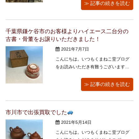
なったりとなんだか慌ただしい空模様
≫ 記事の続きを読む
ですね。 この間風がものすごく強かっ
た日、向かい風で歩くのも少ししんど
い中追い打ちのごとく砂が飛んできて
千葉県鎌ケ谷市のお客様よりハイエース二台分の
大変でした
先日は神 ...
古書・骨董をお譲りいただきました！
2021年7月7日
こんにちは。いつもくまねこ堂ブログ
をお読みいただき有難うございます。
まだまだ雨は降ったりやんだりの安定
しない天候ですが、気温は随分と高く
≫ 記事の続きを読む
なりましたね。うっかり水を飲むのを
忘れたりすると不意にクラっと来たり
しますし、マスクも長時間付けたまま
市川市で出張買取でした
になると熱がこもって息苦し ...
2021年5月14日
こんにちは。いつもくまねこ堂ブログ