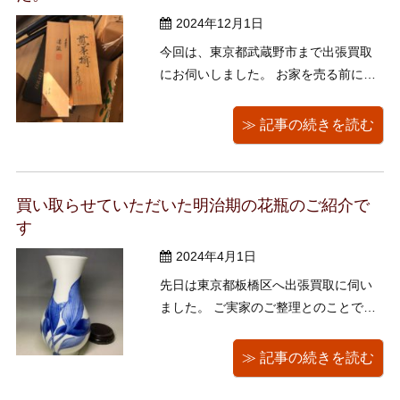
2024年12月1日
今回は、東京都武蔵野市まで出張買取
にお伺いしました。 お家を売る前に不
要品整理でご依頼頂いたお客様で、お
茶道具や掛軸、昭和レトロな瓶や温度
≫ 記事の続きを読む
計、ルービックキューブ、戦前の本、
古銭、木彫りの熊など、たくさんお譲
りいただきました。 特にお茶道具が多
買い取らせていただいた明治期の花瓶のご紹介で
く、木箱に入った大量の茶碗・棗・水
す
指・ ...
2024年4月1日
先日は東京都板橋区へ出張買取に伺い
ました。 ご実家のご整理とのことで、
明治や大正、戦前など、様々な古いお
品物をお譲りいただきました。 江戸千
≫ 記事の続きを読む
家の流れを汲む方のお宅とのことで、
特に急須、茶碗、建水、帛紗（ふく