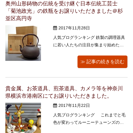
奥州山形鋳物の伝統を受け継ぐ日本伝統工芸士
「菊池政光」の鉄瓶をお譲りいただきました＠杉
並区高円寺
2017年11月28日
人気ブログランキング 鉄製の調理器具
に若い人たちの注目が集まり始めたの
はつい最近のことだと記憶していま
す。 調理器具でいえば「ダッチオーブ
≫ 記事の続きを読む
ン」や「スキレット」といった鉄製の
フライパンやお鍋なんかが人気ではな
いでしょうか。 鉄器ならではの重厚感
貴金属、お茶道具、煎茶道具、カメラ等を神奈川
と、テフロン加工ではかからないちょ
県横浜市港南区にてお譲りいただきました。
っと ...
2017年11月22日
人気ブログランキング これまでと毛
色が変わってルーニーテューンズの特
大フィギュアです。 今でも子供から大