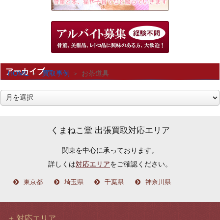
アーカイブ
HOME
買取事例
お茶道具
ア
ー
カ
くまねこ堂 出張買取対応エリア
イ
関東を中心に承っております。
ブ
詳しくは
対応エリア
をご確認ください。
東京都
埼玉県
千葉県
神奈川県
対応エリア