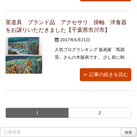
のでなんだか嫌いになり切れません….
私は今年はキャンプと、バーベキュー
です あとは温泉とお蕎麦ですね ...
茶道具 ブランド品 アクセサリ 掛軸 洋食器
をお譲りいただきました【千葉県市川市】
2017年6月21日
人気ブログランキング 版画家「馬淵
晃」さんの木版画です。 少し前に制作
されたものだと思われるのですが、タ
ッチや版の重なりがとても現代風で
≫ 記事の続きを読む
す。 ヨシダ 人気ブログランキング
1
2