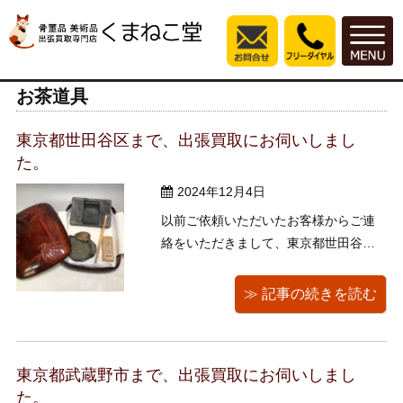
お茶道具
東京都世田谷区まで、出張買取にお伺いしまし
た。
2024年12月4日
以前ご依頼いただいたお客様からご連
絡をいただきまして、東京都世田谷区
まで出張買取に伺いました。 銀製の食
器(スプーンやフィンガーボール)、カト
≫ 記事の続きを読む
ラリーセット、錫の急須、硯箱セッ
ト、昔のお札、お盆や花瓶、花札はち
はちセット、遊印などをお譲りいただ
東京都武蔵野市まで、出張買取にお伺いしまし
きました。 写真には載せきれませんで
た。
し ...