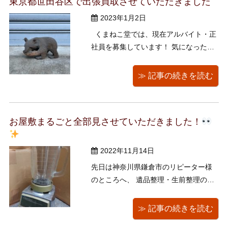
東京都世田谷区で出張買取させていただきました
2023年1月2日
くまねこ堂では、現在アルバイト・正
社員を募集しています！ 気になった方
は是非ご応募ください。
https://www.kumanekodou.com/recruit/
≫ 記事の続きを読む
明けましておめでとうございます。皆
様、新年いかがお過ごしでしょうか。
昨年の暮れのことですが、東 ...
お屋敷まるごと全部見させていただきました！
2022年11月14日
先日は神奈川県鎌倉市のリピーター様
のところへ、 遺品整理・生前整理のた
めの出張買取に伺いました！ 古くから
あるお屋敷で、母屋はもちろん離れや
≫ 記事の続きを読む
お庭や地下室(！)も含め、たくさんある