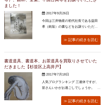
ました！
2017年9月26日
今回は三井物産の初代社長である益田
孝（鈍翁）の書などをお譲りいただき
ました！ 近代の実業界を代表する大物
である益田孝（嘉永元年～昭和13年
≫ 記事の続きを読む
享年満90歳）の経歴を簡単に見てみる
と… 江戸時代にアメリカ公使館に勤
務、そしてヨーロッパを訪れ、明治維
書道道具、書道本、お茶道具を買取りさせていた
新後は大蔵省を経て世界 ...
だきました【杉並区上高井戸】
2017年7月18日
人気ブログランキング 三連休ですが、
皆さんいかがお過ごしでしょうか。
夏はあまり得意ではないんですが、楽
しいイベントがたくさんあるのが夏な
≫ 記事の続きを読む