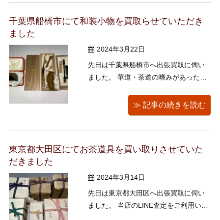
さ）などのお茶道具を買い取りさせて
千葉県船橋市にて和装小物を買取らせていただき
いただきました。 江戸千家は初代川上
ました
不白 ...
2024年3月22日
先日は千葉県船橋市へ出張買取に伺い
ました。 華道・茶道の嗜みがあった方
のお持物で、お宅のご売却に伴うご整
理のため、お呼びいただきました。華
≫ 記事の続きを読む
道・茶道に関する古書や、澁澤龍彦の
著作、北園克衛による雑誌『VOU』な
どをお譲りいただきました。 当店では
東京都大田区にてお茶道具を買い取りさせていた
古書の他にも昭和レトロな食器・可愛
だきました
ら ...
2024年3月14日
先日は東京都大田区へ出張買取に伺い
ました。 当店のLINE査定をご利用いた
だき、永楽善五郎の茶碗や、他にも宗