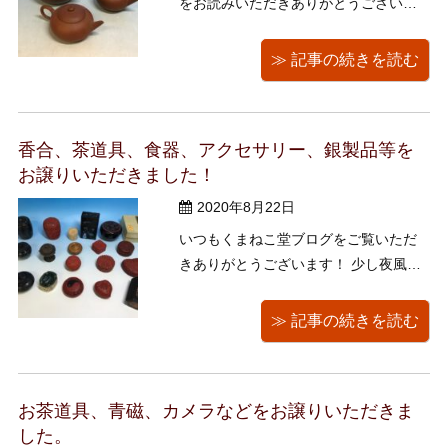
をお読みいただきありがとうございま
す。 本日は千葉県市川市のお客様より
出張買取のご依頼でライター、銀製
≫ 記事の続きを読む
品、根付、木彫、美術書、古書、展覧
会カタログ、スピリチュアル、精神世
界、宗教学などをお譲りいただきまし
香合、茶道具、食器、アクセサリー、銀製品等を
た。ありがとうございました。 ...
お譲りいただきました！
2020年8月22日
いつもくまねこ堂ブログをご覧いただ
きありがとうございます！ 少し夜風が
涼しくなってきて、秋の気配を少し感
じるこの頃ですが、皆さんいかがお過
≫ 記事の続きを読む
ごしでしょうか？ 本日は横浜市港北区
のお客様より、茶道具、香合、食器、
銀製品等をお譲りいただきました。 誠
お茶道具、青磁、カメラなどをお譲りいただきま
にありがとうございます！ 香合は漆器
した。
...