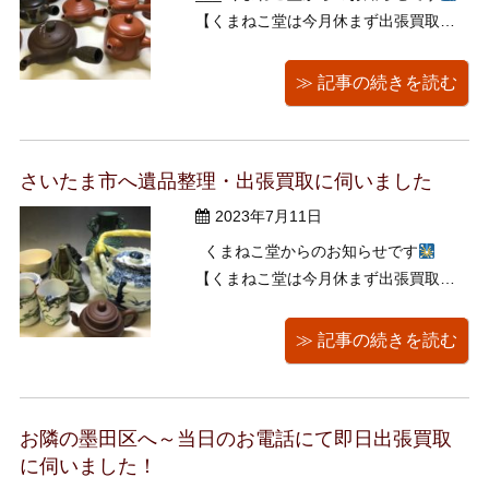
【くまねこ堂は今月休まず出張買取を
行います！
】 ___ 先日は不動産業者
の方からのご依頼で、江戸川区葛西に
≫ 記事の続きを読む
て出張見積り・買取をさせていただき
ました。 当店では出張でのお見積り、
買取、片付けまで包括的に行うこ ...
さいたま市へ遺品整理・出張買取に伺いました
2023年7月11日
くまねこ堂からのお知らせです
【くまねこ堂は今月休まず出張買取を
行います！
】 くまねこ堂は今月休ま
ず出張買取を行います
また今月の20
≫ 記事の続きを読む
日（木）までの期間限定で江東区だけ
でなく都内様々な地域で古本の無料回
収も行って ...
お隣の墨田区へ～当日のお電話にて即日出張買取
に伺いました！