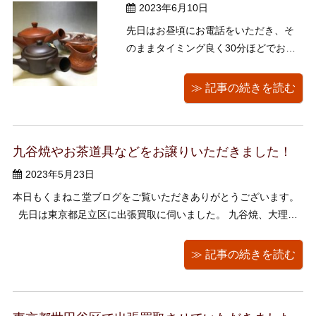
2023年6月10日
先日はお昼頃にお電話をいただき、そ
のままタイミング良く30分ほどでお宅
の方へ即日出張買取にかけつけまし
た！ 当日中、もしくは今から来て欲し
≫ 記事の続きを読む
いといったお客様からのご依頼もよく
ございます。そういった場合でも今回
のようにタイミングが合いましたらす
九谷焼やお茶道具などをお譲りいただきました！
ぐに駆け付けさせていただいておりま
す。 ...
2023年5月23日
本日もくまねこ堂ブログをご覧いただきありがとうございます。
先日は東京都足立区に出張買取に伺いました。 九谷焼、大理石
の灰皿セット、お茶道具、短冊、洋画・日本画、絵画、リトグラ
フ、エッチングなどをお譲りいただきました。 誠にありがとうご
≫ 記事の続きを読む
ざいました。 大理石の灰皿セッ ...