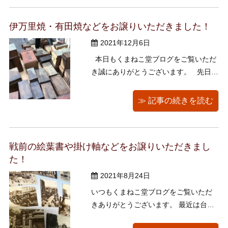
収納の中も、家ごと全部見させていた
だきました。 そして一通り見させてい
伊万里焼・有田焼などをお譲りいただきました！
ただいたあとに、残ったゴミの片付 ...
2021年12月6日
本日もくまねこ堂ブログをご覧いただ
き誠にありがとうございます。 先日は
東京都調布市のお客様からのご依頼で
多数のお茶道具、煎茶器、伊万里焼、
≫ 記事の続きを読む
有田焼、蒔絵をお譲りいただきまし
た。ありがとうございました！ ご覧の
ように殆どの品が重厚な箱に収められ
戦前の絵葉書や掛け軸などをお譲りいただきまし
ていました。 ...
た！
2021年8月24日
いつもくまねこ堂ブログをご覧いただ
きありがとうございます。 最近は台風
の影響で天気が荒れたり、逆に快晴に