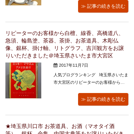
人まで親しまれて第一線で活躍する世
≫ 記事の続きを読む
界的人気キャラクターバッグス・バニ
ーとルーニー・テューンズですがその
歴史は古くなんと戦前から活動してい
リピーターのお客様から白檀、線香、高橋道八、
ます ディズ ...
急須、輪島塗、茶器、茶掛、お茶道具、木彫仏
像、銀杯、掛け軸、リトグラフ、吉川観方をお譲
りいただきました＠埼玉県さいたま市大宮区
2017年11月7日
人気ブログランキング 埼玉県さいたま
市大宮区のリピーターのお客様から白
檀、線香、高橋道八、急須、輪島塗、
茶器、茶掛、お茶道具、木彫仏像、銀
≫ 記事の続きを読む
杯、掛け軸、リトグラフ、吉川観方を
お譲りいただきました 本日は昭和25
年に毎日新聞社から発行された「 ...
★埼玉県川口市 お茶道具、お酒（マオタイ酒
等）、銀杯、全集、中国古典等をお譲りいただき