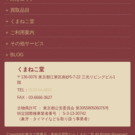
買取品目
くまねこ堂
ご利用案内
その他サービス
BLOG
くまねこ堂
〒136-0076 東京都江東区南砂5-7-22 三光リビングビル1
階
TEL：
0120-54-4892
FAX：03-6666-3627
古物商許可 ： 東京都公安委員会 第305580506076号
特定国際種事業者番号 ： S-3-13-30742
（象牙・タイマイなどを取り扱う事業者）
Copyright©
東京で骨董品・美術品買取ならくまねこ堂
All Rights Reserved.