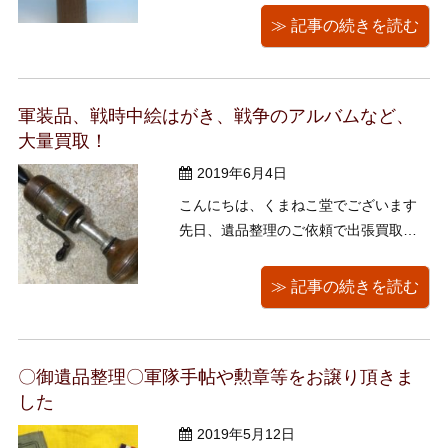
クタイピン、外国コインをお譲りいた
≫ 記事の続きを読む
だきました、ありがとうございます！
＝＝＝ いつもくまねこ堂ブログをご
覧いただきありがとうございます。
軍装品、戦時中絵はがき、戦争のアルバムなど、
以前の投稿で、日中戦争期の額装品に
大量買取！
つい ...
2019年6月4日
こんにちは、くまねこ堂でございます
先日、遺品整理のご依頼で出張買取に
お伺いしたお客様より、再度ご連絡を
いただきまして再訪させていただきま
≫ 記事の続きを読む
した。誠にありがとうございます！ 先
日も大量に様々なお品物をお引き取り
させていただいたのですが、三階建て
〇御遺品整理〇軍隊手帖や勲章等をお譲り頂きま
の大きなお宅で一日では全てのお品物
した
を拝 ...
2019年5月12日