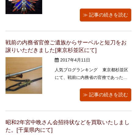
休まずに出張買取を行っております
☆★ 功五級金鵄勲章を買取いたしまし
≫ 記事の続きを読む
た。 誠にありがとうございました。
byキョーコ 人気ブログランキング
戦前の内務省官僚ご遺族からサーベルと短刀をお
譲りいただきました[東京杉並区にて]
2017年4月11日
人気ブログランキング 東京都杉並区
にて、戦前に内務省の官僚であった方
のご遺族から、サーベルと短刀をお譲
りいただきました。 リピーター様から
≫ 記事の続きを読む
の買取品です。誠にありがとうござい
ました。 刃はついていません。 警察官
僚の方だったのでしょうか。 無知な私
昭和2年宮中晩さん会招待状などを買取いたしまし
などがサーベル本体 ...
た。[千葉県内にて]