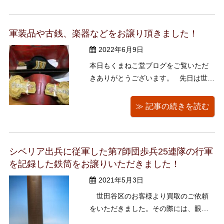
トイ、バッグ、簡易テント、和・洋食
器、ギフト等々、様々なものをお譲り
軍装品や古銭、楽器などをお譲り頂きました！
いただきました。 ありがとうございま
す ...
2022年6月9日
本日もくまねこ堂ブログをご覧いただ
きありがとうございます。 先日は世田
谷区上北沢のリピーター様からご連絡
いただき出張買取に伺いました。 軍服
≫ 記事の続きを読む
や勲章といった軍装品、印材、三味
線、外国のコイン、古銭、銀杯などの
銀製品、レコードなどをお譲り頂きま
シベリア出兵に従軍した第7師団歩兵25連隊の行軍
した！！ 誠にありがとうご ...
を記録した鉄筒をお譲りいただきました！
2021年5月3日
世田谷区のお客様より買取のご依頼
をいただきました。その際には、眼
鏡、ハーモニカ、フルート、時計、ネ