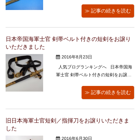
た。ありがとうございます！ 今回お譲
りいただいたのは、旧大日本帝国海軍
≫ 記事の続きを読む
で使われていたと思われる常勤時に携
帯する短刀タイプの軍装品です。 年季
入ってます…！ 少し調べてみたとこ
日本帝国海軍士官 剣帯ベルト付きの短剣をお譲り
ろ、軍刀は刃の脱落を防ぐ「刀身留
いただきました
め」 ...
2016年8月23日
人気ブログランキングへ 日本帝国海
軍士官 剣帯ベルト付きの短剣をお譲り
いただきました。 誠にありがとうござ
いました。 日本軍の軍刀は時折入荷
≫ 記事の続きを読む
いたしますが、ベルト付きは珍しいで
す。 状態がよく、大事に保管されてい
たように見受け ...
旧日本海軍士官短剣／指揮刀をお譲りいただきま
した
2016年6月30日