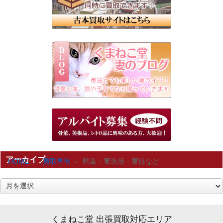
アーカイブ
HOME
買取事例
勲章・軍装品・軍服など
ア
ー
カ
くまねこ堂 出張買取対応エリア