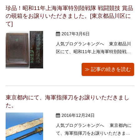
ンチ以上あり、どっしりと重いです。
珍品！昭和11年上海海軍特別陸戦隊 戦闘競技 賞品
byキョーコ ...
の硯箱をお譲りいただきました。[東京都品川区に
て]
2017年3月6日
人気ブログランキングへ 東京都品川
区にて、昭和11年上海海軍特別陸戦隊
戦闘競技 賞品の硯箱をお譲りいただき
ました。 誠にありがとうございまし
≫ 記事の続きを読む
た。 上海海軍特別陸戦隊は略して上陸
（シャンりく）。 大日本帝国海軍が上
海に権益保護のために駐留させていた
東京都内にて、海軍指揮刀をお譲りいただきまし
陸戦隊で、 昭和 ...
た。
2016年12月24日
人気ブログランキングへ 東京都内に
て、海軍指揮刀をお譲りいただきまし