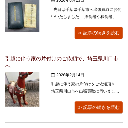
2026年6月23日
先日は千葉県千葉市へ出張買取にお伺
いいたしました。 洋食器や和食器、陶
器製のフィギュリン、木彫りのマドロ
ス人形、 そして「満州帝国皇帝訪日記
≫ 記事の続きを読む
念章」などをお譲りしていただまし
た。 それぞれご紹介させていただきま
す。 満州帝国皇帝訪日記念章 ...
引越に伴う家の片付けのご依頼で、埼玉県川口市
へ。
2026年2月14日
引越に伴う家の片付けをご依頼頂き、
埼玉県川口市へ出張買取に伺いまし
た。 祖父が中将をされていたお客様
で、サーベル・階級章・懐中時計・軍
≫ 記事の続きを読む
関連のお写真をお譲りいただきまし
た。 その他にも、木彫りの熊、中国の
臼、巨大な屋久杉の衝立、大量のボー