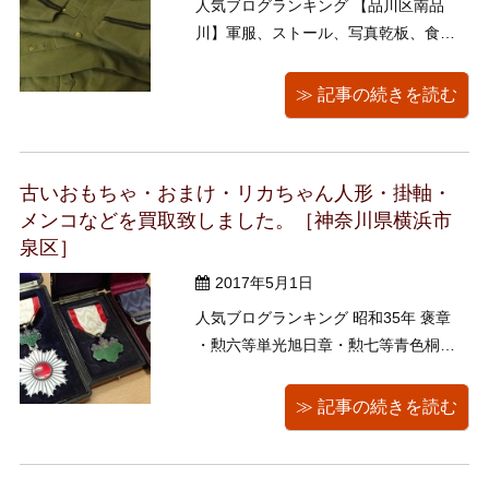
人気ブログランキング 【品川区南品
川】軍服、ストール、写真乾板、食器
類、カメラ、双眼鏡、民芸品、古銭な
どをお譲りいただきました 今回は稀に
≫ 記事の続きを読む
見る超美品な陸軍の軍服を入荷いたし
ました！ 見て下さい、この色と艶！約
80年以上前に誂えたものとは思えない
古いおもちゃ・おまけ・リカちゃん人形・掛軸・
ほど状態が良好です。 ...
メンコなどを買取致しました。［神奈川県横浜市
泉区］
2017年5月1日
人気ブログランキング 昭和35年 褒章
・勲六等単光旭日章・勲七等青色桐葉
章を買取いたしました。 誠にありがと
うございました。 byキョーコ 人気
≫ 記事の続きを読む
ブログランキング