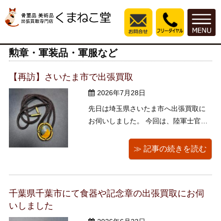
勲章・軍装品・軍服など
【再訪】さいたま市で出張買取
2026年7月28日
先日は埼玉県さいたま市へ出張買取に
お伺いしました。 今回は、陸軍士官学
校、第58期生の「ループタイ（紐ネク
タイ）」を買取させていただきました
≫ 記事の続きを読む
のでご紹介させていただきます。 陸
軍士官学校とは 陸軍士官学校は、大日
本帝国陸軍において将校（幹部）を養
千葉県千葉市にて食器や記念章の出張買取にお伺
成する教育機関（軍学校）でした。1 ...
いしました