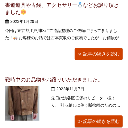
書道道具や古銭、アクセサリー
などお譲り頂き
ドゲーム、トロールの置物などもござ
ました
いました。 ...
2023年1月29日
今回は東京都江戸川区にて遺品整理のご依頼に行って参りまし
た！
お客様のお話では古本買取のご依頼でしたが、お値段が付
けられない商品が多く、 本のみでは有料での引き取り処分となっ
ってしまうため、古道具やそのほかご処分に 困っている品物をお
≫ 記事の続きを読む
伺いしたところ、楽器や古銭レ ...
戦時中のお品物をお譲りいただきました。
2022年11月7日
先日は渋谷区笹塚のリピーター様よ
り、 引っ越しに伴う断捨離のための買
取のご依頼がありました！ ＶＨＳ、ビ
リヤードのキュー、釣り竿、97年のス
≫ 記事の続きを読む
ターウォーズの腕時計、アメリカン・