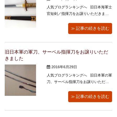
人気ブログランキングへ 旧日本海軍士
官短剣／指揮刀をお譲りいただきまし
た。 誠にありがとうございました。
こちらにも柄に桜紋が入り、鮫皮に金
≫ 記事の続きを読む
線が巻かれていました。 専用の革ベル
トも一緒に買取させていただきまし
た。 byキョーコ 人気ブログ ...
旧日本軍の軍刀、サーベル指揮刀をお譲りいただ
きました
2016年6月29日
人気ブログランキングへ 旧日本軍の軍
刀、サーベル指揮刀をお譲りいただき
ました。 誠にありがとうございまし
た。 柄には桜紋が入り、鍔の部分に
≫ 記事の続きを読む
はアールデコ調の装飾が施されていま
した。 byキョーコ 人気ブログランキ
...