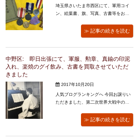
埼玉県さいたま市西区にて、軍用コイ
ン、絵葉書、旗、写真、古書等をお譲
り頂きました。 ご依頼誠にありがとう
ございました お客様のおじい様が大切
≫ 記事の続きを読む
に保管されていたお品物をお譲り頂き
ました。 お客様のおじい様は軍装品の
ほかにも、 土器や石器のかけら、古
中野区: 即日出張にて、軍服、勲章、真鍮の印泥
銭、写真等、沢山集めて ...
入れ、楽焼のグイ飲み、古書を買取させていただ
きました
2017年10月20日
人気ブログランキングへ 今回お譲りい
ただきました、第二次世界大戦中の指
揮官として戦史に名を遺された某陸軍
大佐（死後に中将となる）の遺品を紹
≫ 記事の続きを読む
介させていただきたいと思います！※プ
ライバシー保護のため名前を伏せさせ