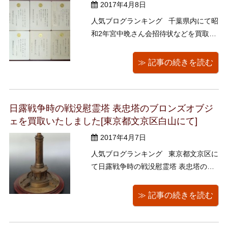
2017年4月8日
人気ブログランキング 千葉県内にて昭
和2年宮中晩さん会招待状などを買取り
いたしました。 誠にありがとうござい
ました。 他には、軍艦比叡、軍艦金剛
≫ 記事の続きを読む
での賜餞に関するものなどあり、全て
少将宛でした。 byキョーコ 人気ブログ
ランキング
日露戦争時の戦没慰霊塔 表忠塔のブロンズオブジ
ェを買取いたしました[東京都文京区白山にて]
2017年4月7日
人気ブログランキング 東京都文京区に
て日露戦争時の戦没慰霊塔 表忠塔のブ
ロンズオブジェを買取いたしました。
誠にありがとうございました。 中国旅
≫ 記事の続きを読む
順、白玉山の表忠塔です。 大変珍しい
お品ではないでしょうか？ 高さが30セ