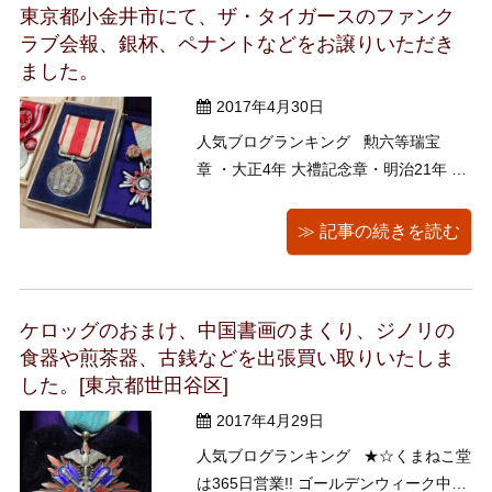
東京都小金井市にて、ザ・タイガースのファンク
ラブ会報、銀杯、ペナントなどをお譲りいただき
ました。
2017年4月30日
人気ブログランキング 勲六等瑞宝
章 ・大正4年 大禮記念章・明治21年 日
本赤十字金色特別社員章を買取いたし
ました。 誠にありがとうございまし
≫ 記事の続きを読む
た。 古い勲章・褒章などの買い取り
では、お客様の口コミにより、お陰様
でよい評価をいただいております。 出
ケロッグのおまけ、中国書画のまくり、ジノリの
張 ...
食器や煎茶器、古銭などを出張買い取りいたしま
した。[東京都世田谷区]
2017年4月29日
人気ブログランキング ★☆くまねこ堂
は365日営業!! ゴールデンウィーク中も