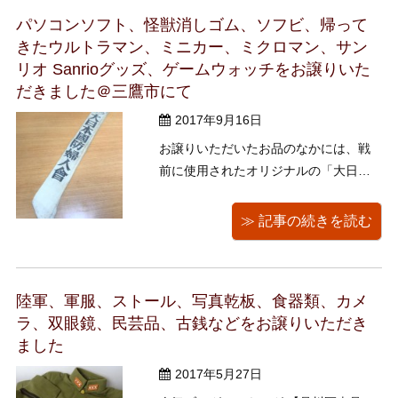
ていただきました、ご了承くださいま
パソコンソフト、怪獣消しゴム、ソフビ、帰って
せ。 お譲りいただいた遺品の中には、
きたウルトラマン、ミニカー、ミクロマン、サン
ご ...
リオ Sanrioグッズ、ゲームウォッチをお譲りいた
だきました＠三鷹市にて
2017年9月16日
お譲りいただいたお品のなかには、戦
前に使用されたオリジナルの「大日本
国防婦人会の襷」がございました！ 大
日本国防婦人会は昭和7年から17年まで
≫ 記事の続きを読む
存在した団体で、主な活動としては
「出征兵士の見送り」「留守家族の支
援」「慰問袋の調達と発送」などが挙
陸軍、軍服、ストール、写真乾板、食器類、カメ
げられます。 当時の写真や再現VTRな
ラ、双眼鏡、民芸品、古銭などをお譲りいただき
...
ました
2017年5月27日