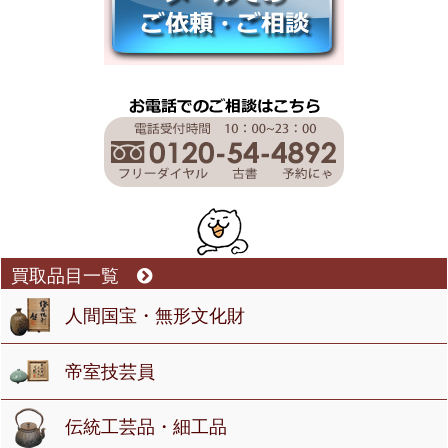
買取品目一覧
人間国宝・無形文化財
帝室技芸員
伝統工芸品・細工品