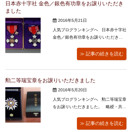
日本赤十字社 金色／銀色有功章をお譲りいただき
ました
2016年5月21日
人気ブログランキングへ 日本赤十字社
金色／銀色有功章をお譲りいただきま
した。 長年赤十字の奉仕活動に従事し
た方や、高額の寄付をされた方などに
≫ 記事の続きを読む
勲章として授与されました。 ｂyキョー
コ 人気ブログランキングへ
勲二等瑞宝章をお譲りいただきました
2016年5月20日
人気ブログランキングへ 勲二等瑞宝章
をお譲りいただきました。 略綬・共箱
付です。 間近で見ると、とてもきれい
でした。 byキョーコ 人気ブログラン
≫ 記事の続きを読む
キングへ