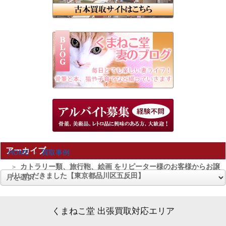
アーカイブ
HOME
買取事例
カトラリー類、旅行鞄、絵画 をリピーター様のお客様からお譲
りいただきました【東京都品川区五反田】
ア
ー
カ
くまねこ堂 出張買取対応エリア
イ