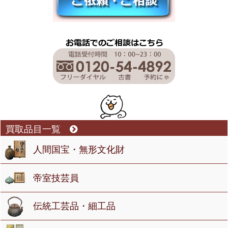
買取品目一覧
人間国宝・無形文化財
帝室技芸員
伝統工芸品・細工品