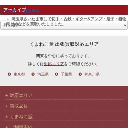
アーカイブ
HOME
買取事例
埼玉県さいたま市にて切手・古銭・ギター&アンプ・扇子・着物
帯どめなどを買取いたしました。
ア
ー
カ
くまねこ堂 出張買取対応エリア
イ
関東を中心に承っております。
ブ
詳しくは
対応エリア
をご確認ください。
東京都
埼玉県
千葉県
神奈川県
対応エリア
買取品目
くまねこ堂
ご利用案内