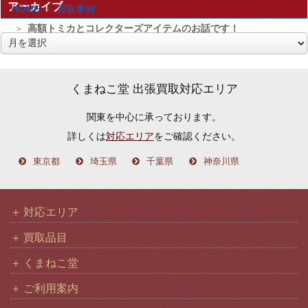
アーカイブ
HOME
買取事例
高額トミカとコレクターズアイテムのお話です！
ア
ー
カ
くまねこ堂 出張買取対応エリア
イ
関東を中心に承っております。
ブ
詳しくは
対応エリア
をご確認ください。
東京都
埼玉県
千葉県
神奈川県
対応エリア
買取品目
くまねこ堂
ご利用案内