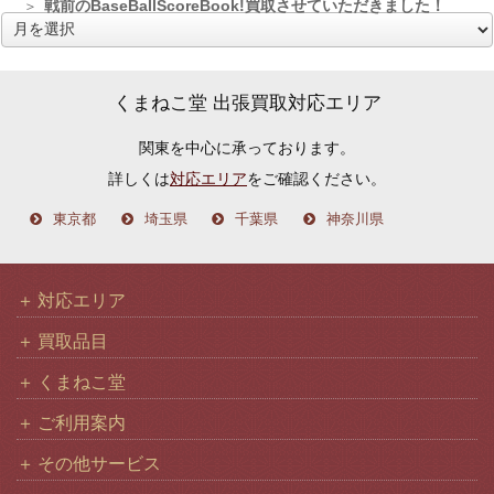
戦前のBaseBallScoreBook!買取させていただきました！
ア
ー
カ
くまねこ堂 出張買取対応エリア
イ
関東を中心に承っております。
ブ
詳しくは
対応エリア
をご確認ください。
東京都
埼玉県
千葉県
神奈川県
対応エリア
買取品目
くまねこ堂
ご利用案内
その他サービス