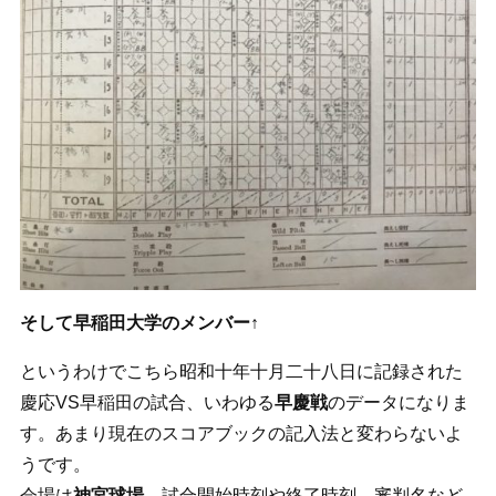
そして早稲田大学のメンバー↑
というわけでこちら昭和十年十月二十八日に記録された
慶応VS早稲田の試合、いわゆる
早慶戦
のデータになりま
す。あまり現在のスコアブックの記入法と変わらないよ
うです。
会場は
神宮球場
、試合開始時刻や終了時刻、審判名など