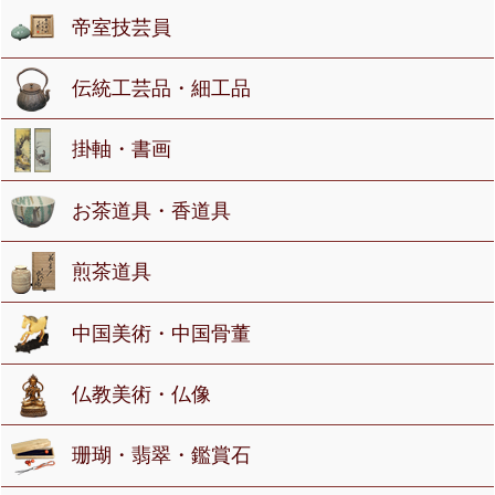
帝室技芸員
伝統工芸品・細工品
掛軸・書画
お茶道具・香道具
煎茶道具
中国美術・中国骨董
仏教美術・仏像
珊瑚・翡翠・鑑賞石