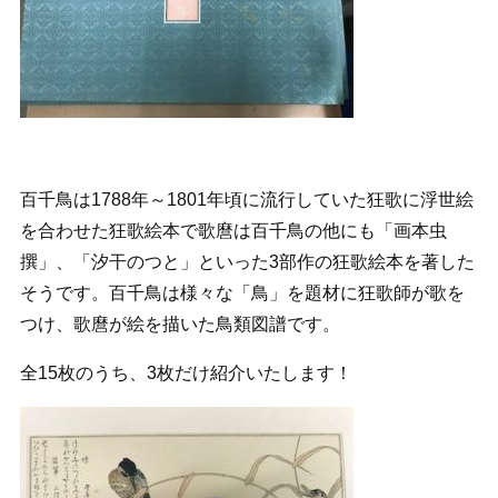
百千鳥は1788年～1801年頃に流行していた狂歌に浮世絵
を合わせた狂歌絵本で歌麿は百千鳥の他にも「画本虫
撰」、「汐干のつと」といった3部作の狂歌絵本を著した
そうです。百千鳥は様々な「鳥」を題材に狂歌師が歌を
つけ、歌麿が絵を描いた鳥類図譜です。
全15枚のうち、3枚だけ紹介いたします！