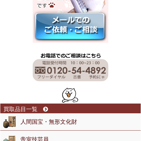
買取品目一覧
人間国宝・無形文化財
帝室技芸員