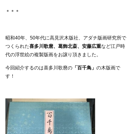
＊＊＊
昭和40年、50年代に高見沢木版社、アダチ版画研究所で
つくられた
喜多川歌麿、葛飾北斎、安藤広重
など江戸時
代の浮世絵の複製版画をお譲り頂きました。
今回紹介するのは喜多川歌麿の
「百千鳥」
の木版画で
す！