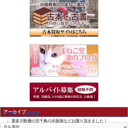
アーカイブ
HOME
買取事例
喜多川歌麿の百千鳥の木版画などお譲り頂きました！
ア