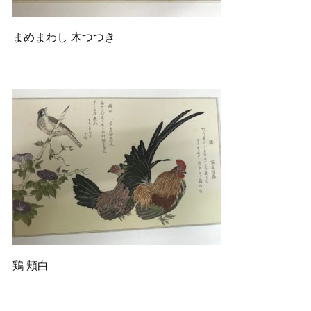
まめまわし 木つつき
鶏 頬白