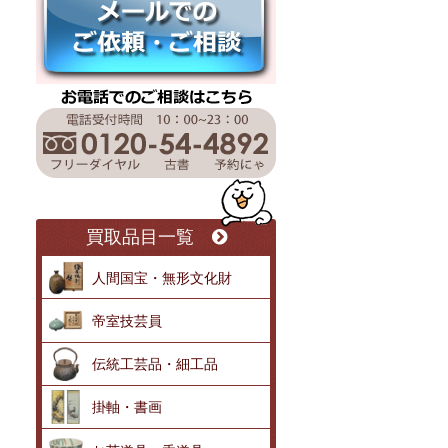
買取品目一覧
人間国宝・無形文化財
帝室技芸員
伝統工芸品・細工品
掛軸・書画