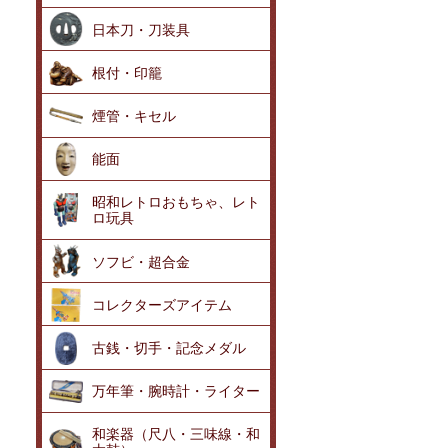
日本刀・刀装具
根付・印籠
煙管・キセル
能面
昭和レトロおもちゃ、レト
ロ玩具
ソフビ・超合金
コレクターズアイテム
古銭・切手・記念メダル
万年筆・腕時計・ライター
和楽器（尺八・三味線・和