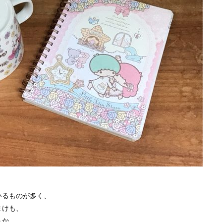
いるものが多く、
まけも、
うか。