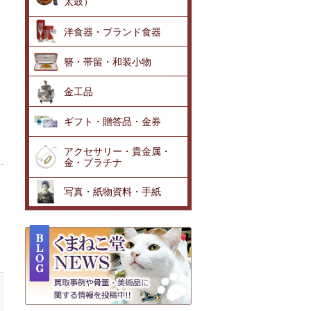
太鼓）
洋食器・ブランド食器
簪・帯留・和装小物
金工品
ギフト・贈答品・金券
アクセサリー・貴金属・
金・プラチナ
写真・紙物資料・手紙