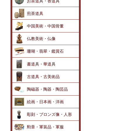
お茶道具・香道具
煎茶道具
中国美術・中国骨董
仏教美術・仏像
珊瑚・翡翠・鑑賞石
書道具・華道具
古道具・古美術品
陶磁器・陶器・陶芸品
絵画・日本画・洋画
彫刻・ブロンズ像・人形
勲章・軍装品・軍服