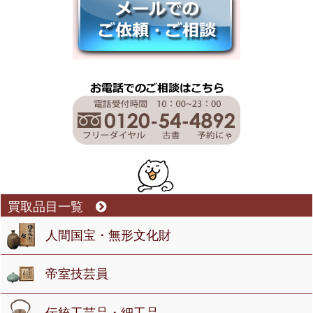
買取品目一覧
人間国宝・無形文化財
帝室技芸員
伝統工芸品・細工品