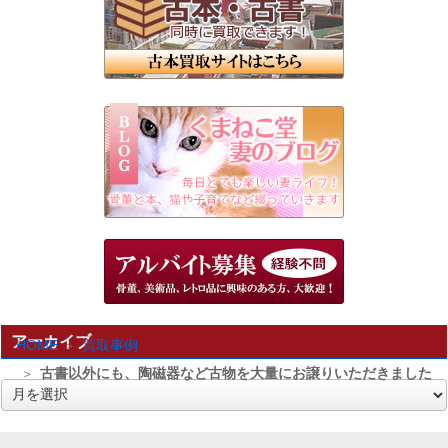
アーカイブ
HOME
買取事例
古書以外にも、陶磁器など古物を大量にお譲りいただきました
ア
ー
カ