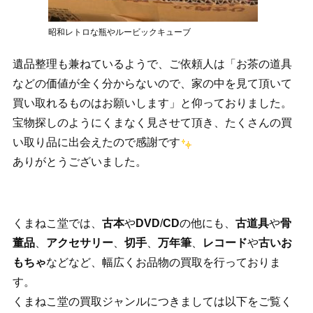
昭和レトロな瓶やルービックキューブ
遺品整理も兼ねているようで、ご依頼人は「お茶の道具
などの価値が全く分からないので、家の中を見て頂いて
買い取れるものはお願いします」と仰っておりました。
宝物探しのようにくまなく見させて頂き、たくさんの買
い取り品に出会えたので感謝です
ありがとうございました。
くまねこ堂では、
古本
や
DVD
/
CD
の他にも、
古道具
や
骨
董品
、
アクセサリー
、
切手
、
万年筆
、
レコード
や
古いお
もちゃ
などなど、幅広くお品物の買取を行っておりま
す。
くまねこ堂の買取ジャンルにつきましては以下をご覧く