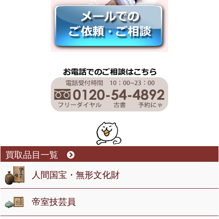
買取品目一覧
人間国宝・無形文化財
帝室技芸員