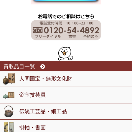
買取品目一覧
人間国宝・無形文化財
帝室技芸員
伝統工芸品・細工品
掛軸・書画