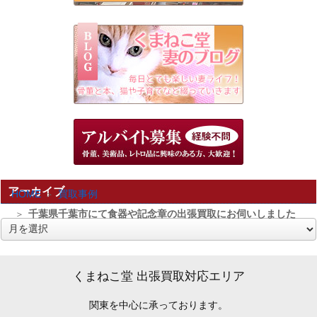
アーカイブ
HOME
買取事例
千葉県千葉市にて食器や記念章の出張買取にお伺いしました
ア
ー
カ
くまねこ堂 出張買取対応エリア
イ
関東を中心に承っております。
ブ