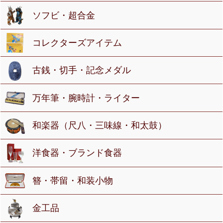
ソフビ・超合金
コレクターズアイテム
古銭・切手・記念メダル
万年筆・腕時計・ライター
和楽器（尺八・三味線・和太鼓）
洋食器・ブランド食器
簪・帯留・和装小物
金工品