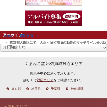
アーカイブ
HOME
買取事例
東京都大田区にて、大正～昭和期頃の動物のマッチラベルをお譲
り頂きました。
ア
ー
カ
くまねこ堂 出張買取対応エリア
イ
関東を中心に承っております。
ブ
詳しくは
対応エリア
をご確認ください。
東京都
埼玉県
千葉県
神奈川県
対応エリア