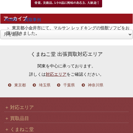
アーカイブ
HOME
買取事例
東京都小金井市にて、マルサン レッドキングの怪獣ソフビをお
譲り頂きました。
ア
ー
カ
くまねこ堂 出張買取対応エリア
イ
関東を中心に承っております。
ブ
詳しくは
対応エリア
をご確認ください。
東京都
埼玉県
千葉県
神奈川県
対応エリア
買取品目
くまねこ堂