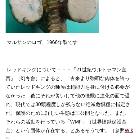
マルサンのロゴ、1966年製です！
レッドキングについて・・・「21世紀ウルトラマン宣
言」（幻冬舎）によると、「古来より強靭な肉体を誇っ
ていたレッドキングの種族は超能力を身に付ける必要が
なかった。後にそれが災いして他の怪獣に進化の面で遅
れ、現代では30頭程度しか残らない絶滅危惧種に指定さ
れ、保護のために詳しい生態は非公開となった。また、
それらの活動を行っている「WMF」（世界怪獣保護基
金）という団体が存在する」とあるそうです。（参照
Wik