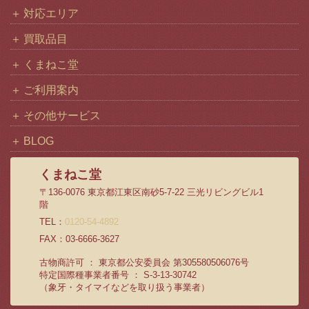
対応エリア
買取品目
くまねこ堂
ご利用案内
その他サービス
BLOG
くまねこ堂
〒136-0076 東京都江東区南砂5-7-22 三光リビングビル1
階
TEL：
0120-54-4892
FAX：03-6666-3627
古物商許可 ： 東京都公安委員会 第305580506076号
特定国際種事業者番号 ： S-3-13-30742
（象牙・タイマイなどを取り扱う事業者）