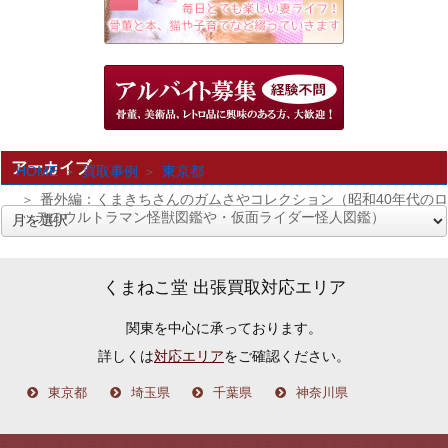
アーカイブ
HOME
買取事例
東京都
番外編：くまきちさんのガムさやコレクション（昭和40年代のロ
ッテのウルトラマン怪獣図鑑や・仮面ライダー怪人図鑑）
ア
ー
カ
くまねこ堂 出張買取対応エリア
イ
関東を中心に承っております。
ブ
詳しくは
対応エリア
をご確認ください。
東京都
埼玉県
千葉県
神奈川県