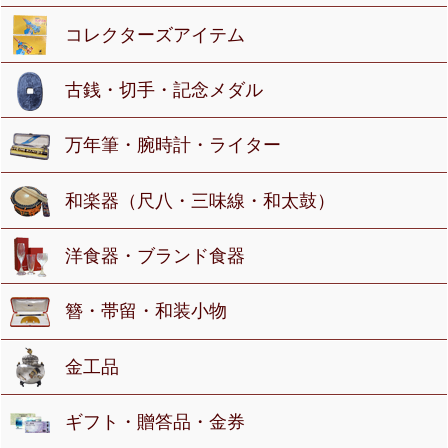
コレクターズアイテム
古銭・切手・記念メダル
万年筆・腕時計・ライター
和楽器（尺八・三味線・和太鼓）
洋食器・ブランド食器
簪・帯留・和装小物
金工品
ギフト・贈答品・金券