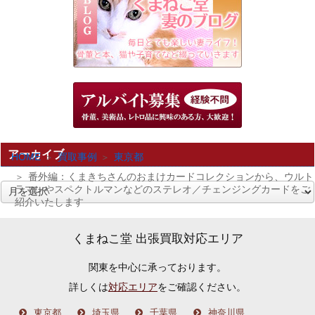
アーカイブ
HOME
買取事例
東京都
番外編：くまきちさんのおまけカードコレクションから、ウルト
ラマンやスペクトルマンなどのステレオ／チェンジングカードをご
ア
紹介いたします
ー
カ
くまねこ堂 出張買取対応エリア
イ
関東を中心に承っております。
ブ
詳しくは
対応エリア
をご確認ください。
東京都
埼玉県
千葉県
神奈川県