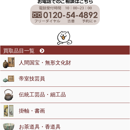
買取品目一覧
人間国宝・無形文化財
帝室技芸員
伝統工芸品・細工品
掛軸・書画
お茶道具・香道具