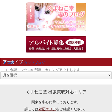
アーカイブ
HOME
スタッフブログ
余談 マツコの部屋 カミングアウトします
ア
ー
カ
くまねこ堂 出張買取対応エリア
イ
関東を中心に承っております。
ブ
詳しくは
対応エリア
をご確認ください。