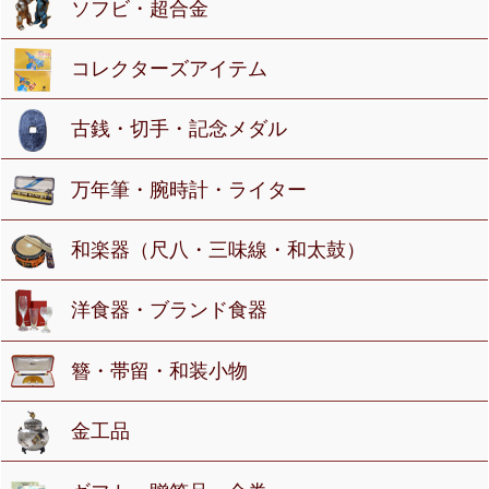
ソフビ・超合金
コレクターズアイテム
古銭・切手・記念メダル
万年筆・腕時計・ライター
和楽器（尺八・三味線・和太鼓）
洋食器・ブランド食器
簪・帯留・和装小物
金工品