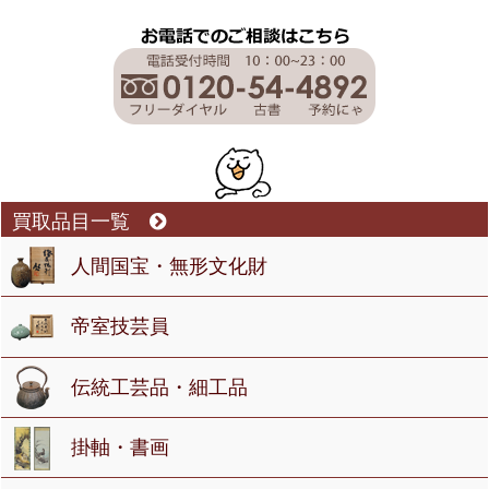
買取品目一覧
人間国宝・無形文化財
帝室技芸員
伝統工芸品・細工品
掛軸・書画