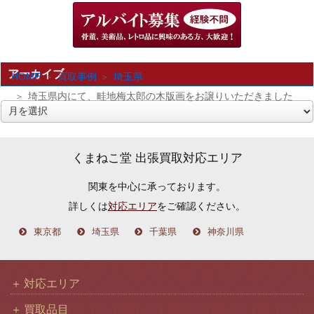
アーカイブ
HOME
買取事例
埼玉県
埼玉県内にて、畦地梅太郎の木版画をお譲りいただきました
ア
ー
カ
くまねこ堂 出張買取対応エリア
イ
関東を中心に承っております。
ブ
詳しくは
対応エリア
をご確認ください。
東京都
埼玉県
千葉県
神奈川県
対応エリア
買取品目