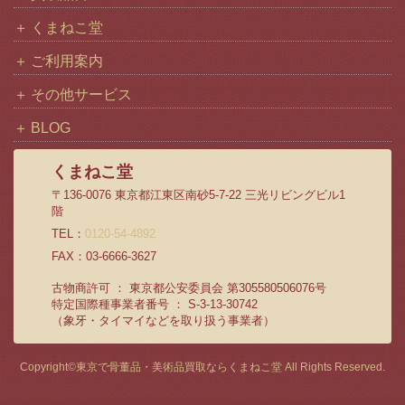
くまねこ堂
ご利用案内
その他サービス
BLOG
くまねこ堂
〒136-0076 東京都江東区南砂5-7-22 三光リビングビル1
階
TEL：
0120-54-4892
FAX：03-6666-3627
古物商許可 ： 東京都公安委員会 第305580506076号
特定国際種事業者番号 ： S-3-13-30742
（象牙・タイマイなどを取り扱う事業者）
Copyright©
東京で骨董品・美術品買取ならくまねこ堂
All Rights Reserved.