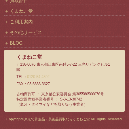
買取品目
くまねこ堂
ご利用案内
その他サービス
BLOG
くまねこ堂
〒136-0076 東京都江東区南砂5-7-22 三光リビングビル1
階
TEL：
0120-54-4892
FAX：03-6666-3627
古物商許可 ： 東京都公安委員会 第305580506076号
特定国際種事業者番号 ： S-3-13-30742
（象牙・タイマイなどを取り扱う事業者）
Copyright©
東京で骨董品・美術品買取ならくまねこ堂
All Rights Reserved.