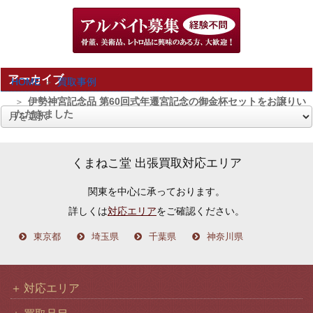
アーカイブ
HOME
買取事例
伊勢神宮記念品 第60回式年遷宮記念の御金杯セットをお譲りい
ただきました
ア
ー
カ
くまねこ堂 出張買取対応エリア
イ
関東を中心に承っております。
ブ
詳しくは
対応エリア
をご確認ください。
東京都
埼玉県
千葉県
神奈川県
対応エリア