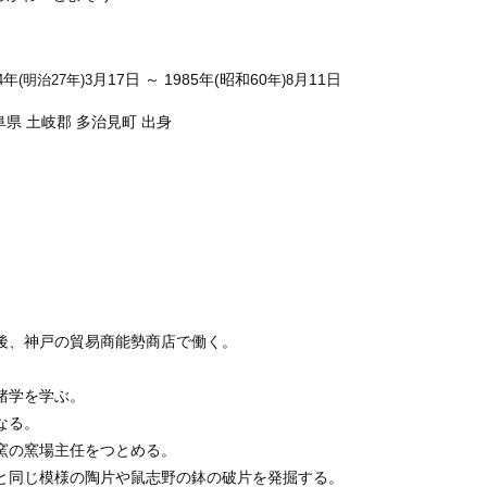
年
月17日 ～ 1985年(昭和60
月11日
4
(明治27年)3
年)8
土岐郡 多治見町 出身
業後、神戸の貿易商能勢商店で働く。
諸学を学ぶ。
なる。
岡窯の窯場主任をつとめる。
碗と同じ模様の陶片や鼠志野の鉢の破片を発掘する。