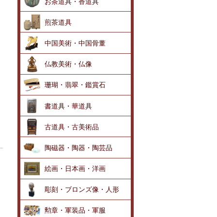
お茶道具・香道具
煎茶道具
中国美術・中国骨董
仏教美術・仏像
珊瑚・翡翠・鑑賞石
書道具・華道具
古道具・古美術品
陶磁器・陶器・陶芸品
絵画・日本画・洋画
彫刻・ブロンズ像・人形
勲章・軍装品・軍服