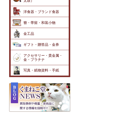
太鼓）
洋食器・ブランド食器
簪・帯留・和装小物
金工品
ギフト・贈答品・金券
アクセサリー・貴金属・
金・プラチナ
写真・紙物資料・手紙