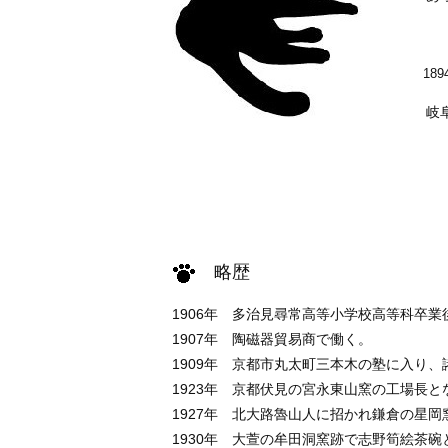
189
岐阜県 
略歴
1906年 多治見尋常高等小学校高等科卒
1907年 陶磁器貿易商で働く。
1909年 京都市丸太町三本木の塾に入り、
1923年 京都伏見の宮永東山窯の工場長と
1927年 北大路魯山人に招かれ鎌倉の星
1930年 大萱の牟田洞窯跡で志野筍絵茶