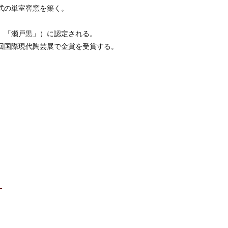
様式の単室窖窯を築く。
焼」「瀬戸黒」）に認定される。
３回国際現代陶芸展で金賞を受賞する。
」