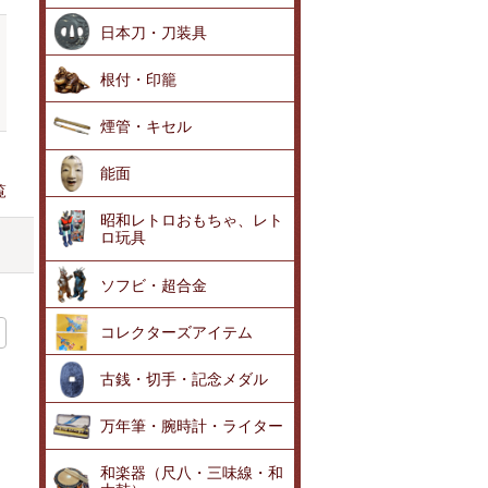
日本刀・刀装具
根付・印籠
煙管・キセル
能面
覧
昭和レトロおもちゃ、レト
ロ玩具
ソフビ・超合金
コレクターズアイテム
古銭・切手・記念メダル
万年筆・腕時計・ライター
和楽器（尺八・三味線・和