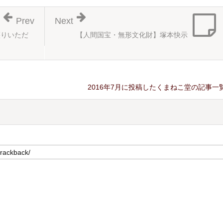
Prev
Next
譲りいただ
【人間国宝・無形文化財】塚本快示
2016年7月に投稿したくまねこ堂の記事一