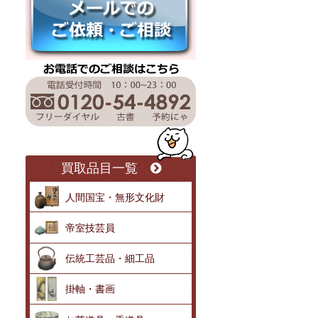
買取品目一覧
人間国宝・無形文化財
帝室技芸員
伝統工芸品・細工品
掛軸・書画