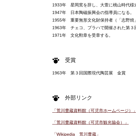
1933年 星岡窯を辞し、大萱に桃山時代
1947年 日本陶磁振興会の指導員になる。
1955年 重要無形文化財保持者（「志野
1963年 チェコ、プラハで開催された第
1971年 文化勲章を受章する。
受賞
1963年 第３回国際現代陶芸展 金賞
外部リンク
「荒川豊蔵資料館（可児市ホームページ）
「荒川豊蔵資料館（可児市観光協会）」
「Wikipedia 荒川豊蔵」