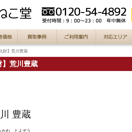
化財】荒川豊蔵
財】荒川豊蔵
川 豊蔵
わ とよぞう