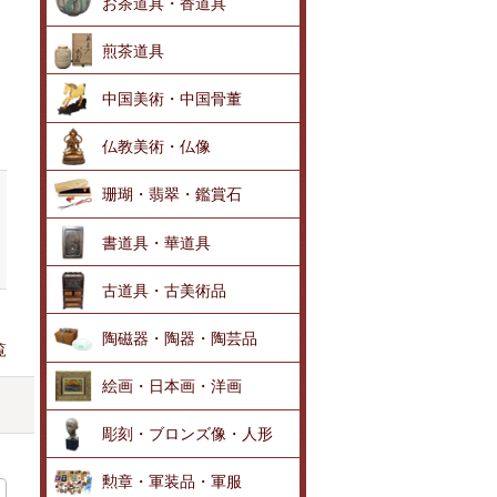
お茶道具・香道具
煎茶道具
中国美術・中国骨董
仏教美術・仏像
珊瑚・翡翠・鑑賞石
書道具・華道具
古道具・古美術品
陶磁器・陶器・陶芸品
覧
絵画・日本画・洋画
彫刻・ブロンズ像・人形
勲章・軍装品・軍服