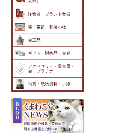
太鼓）
洋食器・ブランド食器
簪・帯留・和装小物
金工品
ギフト・贈答品・金券
アクセサリー・貴金属・
金・プラチナ
写真・紙物資料・手紙