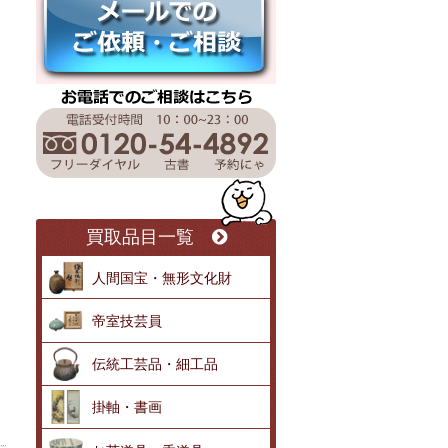
買取品目一覧
人間国宝・無形文化財
帝室技芸員
伝統工芸品・細工品
掛軸・書画