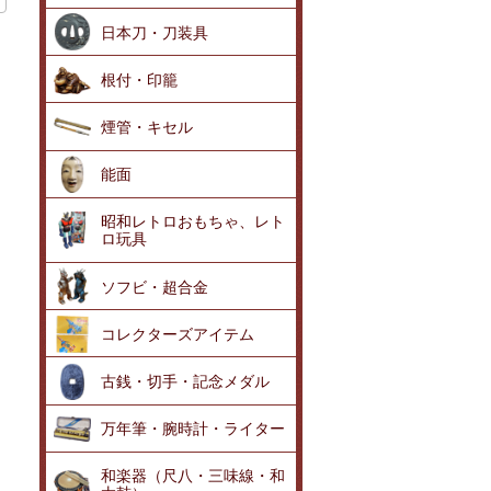
日本刀・刀装具
根付・印籠
煙管・キセル
能面
昭和レトロおもちゃ、レト
ロ玩具
ソフビ・超合金
コレクターズアイテム
古銭・切手・記念メダル
万年筆・腕時計・ライター
和楽器（尺八・三味線・和