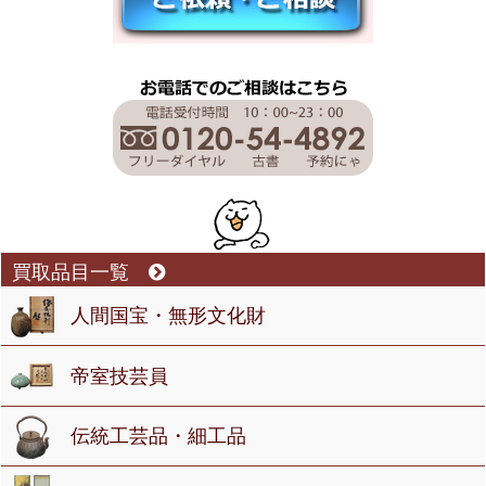
買取品目一覧
人間国宝・無形文化財
帝室技芸員
伝統工芸品・細工品