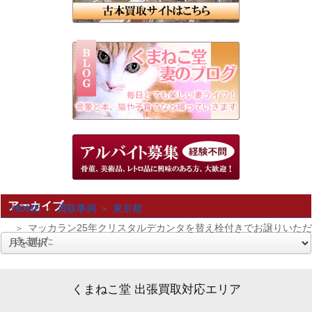
アーカイブ
HOME
買取事例
東京都
マッカラン25年クリスタルデカンタを替え栓付きでお譲りいただ
きました
ア
ー
カ
くまねこ堂 出張買取対応エリア
イ