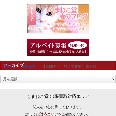
アーカイブ
HOME
作家紹介
【人間国宝・無形文化財】藤原雄
ア
ー
カ
くまねこ堂 出張買取対応エリア
イ
関東を中心に承っております。
ブ
詳しくは
対応エリア
をご確認ください。