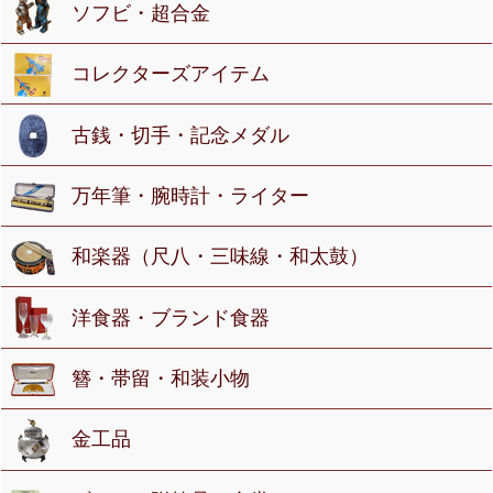
ソフビ・超合金
コレクターズアイテム
古銭・切手・記念メダル
万年筆・腕時計・ライター
和楽器（尺八・三味線・和太鼓）
洋食器・ブランド食器
簪・帯留・和装小物
金工品