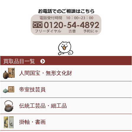
買取品目一覧
人間国宝・無形文化財
帝室技芸員
伝統工芸品・細工品
掛軸・書画