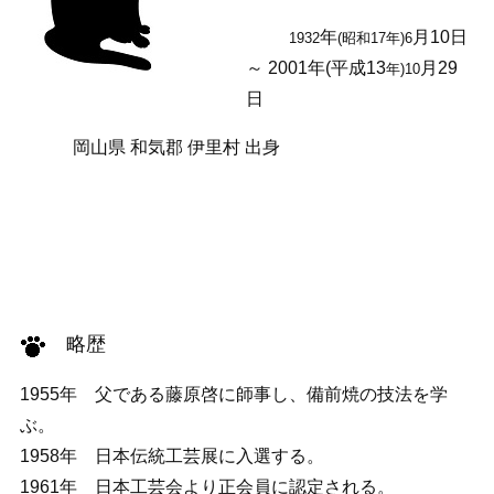
年
月10日
1932
(昭和17年)6
～ 2001年(平成13
月29
年)10
日
岡山県 和気郡 伊里村 出身
略歴
1955年 父である藤原啓に師事し、備前焼の技法を学
ぶ。
1958年 日本伝統工芸展に入選する。
1961年 日本工芸会より正会員に認定される。