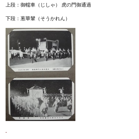
上段：御轜車（じしゃ） 虎の門御通過
下段：葱華輦（そうかれん）