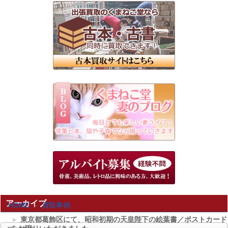
アーカイブ
HOME
買取事例
東京都葛飾区にて、昭和初期の天皇陛下の絵葉書／ポストカード