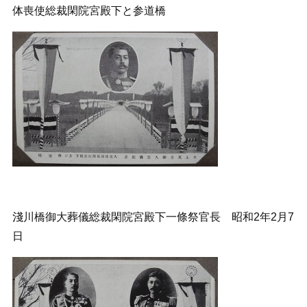
体喪使総裁閑院宮殿下と参道橋
淺川橋御大葬儀総裁閑院宮殿下一條祭官長 昭和2年2月7
日