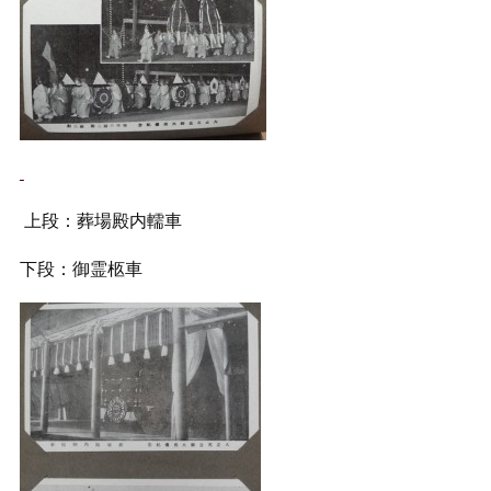
上段：葬場殿内轜車
下段：御霊柩車