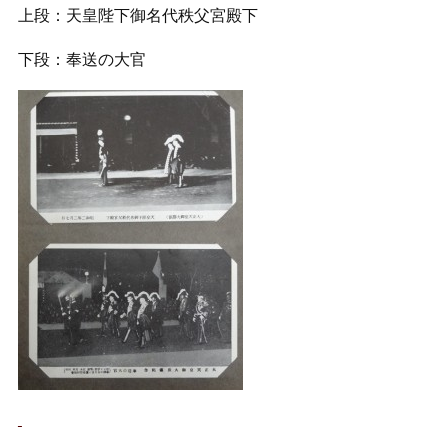
上段：天皇陛下御名代秩父宮殿下
下段：奉送の大官