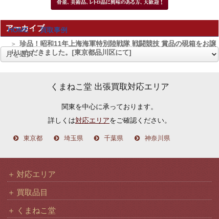
アーカイブ
HOME
買取事例
珍品！昭和11年上海海軍特別陸戦隊 戦闘競技 賞品の硯箱をお譲
りいただきました。[東京都品川区にて]
ア
ー
カ
くまねこ堂 出張買取対応エリア
イ
関東を中心に承っております。
ブ
詳しくは
対応エリア
をご確認ください。
東京都
埼玉県
千葉県
神奈川県
対応エリア
買取品目
くまねこ堂