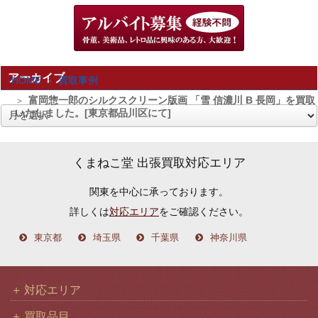
アーカイブ
HOME
買取事例
富岡惣一郎のシルクスクリーン版画 「雪 信濃川 B 長岡」を買取
いたしました。[東京都品川区にて]
ア
ー
カ
くまねこ堂 出張買取対応エリア
イ
関東を中心に承っております。
ブ
詳しくは
対応エリア
をご確認ください。
東京都
埼玉県
千葉県
神奈川県
対応エリア
買取品目