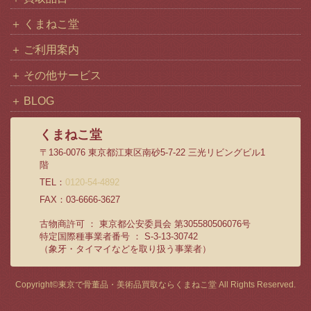
くまねこ堂
ご利用案内
その他サービス
BLOG
くまねこ堂
〒136-0076 東京都江東区南砂5-7-22 三光リビングビル1
階
TEL：
0120-54-4892
FAX：03-6666-3627
古物商許可 ： 東京都公安委員会 第305580506076号
特定国際種事業者番号 ： S-3-13-30742
（象牙・タイマイなどを取り扱う事業者）
Copyright©
東京で骨董品・美術品買取ならくまねこ堂
All Rights Reserved.