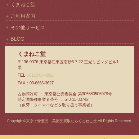
くまねこ堂
ご利用案内
その他サービス
BLOG
くまねこ堂
〒136-0076 東京都江東区南砂5-7-22 三光リビングビル1
階
TEL：
0120-54-4892
FAX：03-6666-3627
古物商許可 ： 東京都公安委員会 第305580506076号
特定国際種事業者番号 ： S-3-13-30742
（象牙・タイマイなどを取り扱う事業者）
Copyright©
東京で骨董品・美術品買取ならくまねこ堂
All Rights Reserved.