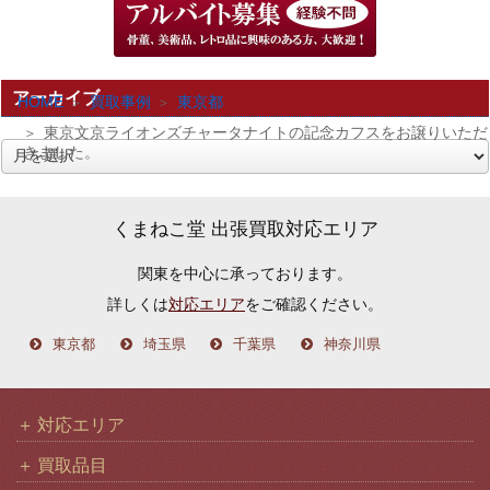
アーカイブ
HOME
買取事例
東京都
東京文京ライオンズチャータナイトの記念カフスをお譲りいただ
きました。
ア
ー
カ
くまねこ堂 出張買取対応エリア
イ
関東を中心に承っております。
ブ
詳しくは
対応エリア
をご確認ください。
東京都
埼玉県
千葉県
神奈川県
対応エリア
買取品目