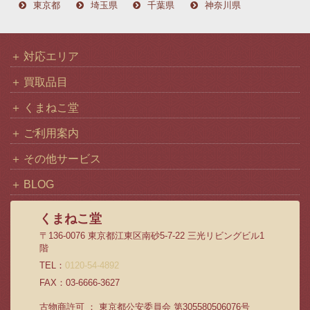
東京都
埼玉県
千葉県
神奈川県
対応エリア
買取品目
くまねこ堂
ご利用案内
その他サービス
BLOG
くまねこ堂
〒136-0076 東京都江東区南砂5-7-22 三光リビングビル1
階
TEL：
0120-54-4892
FAX：03-6666-3627
古物商許可 ： 東京都公安委員会 第305580506076号