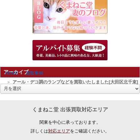
アーカイブ
HOME
買取事例
アール・デコ調のランプなどを買取いたしました[大田区北千束]
ア
ー
カ
くまねこ堂 出張買取対応エリア
イ
関東を中心に承っております。
ブ
詳しくは
対応エリア
をご確認ください。