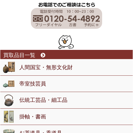
買取品目一覧
人間国宝・無形文化財
帝室技芸員
伝統工芸品・細工品
掛軸・書画