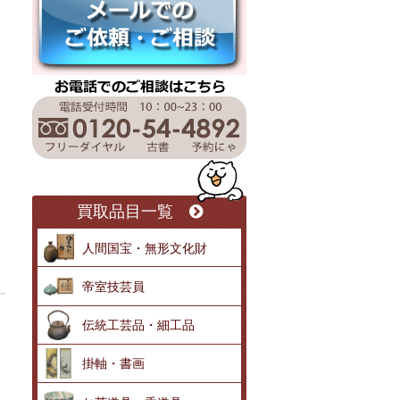
。
買取品目一覧
人間国宝・無形文化財
帝室技芸員
伝統工芸品・細工品
掛軸・書画