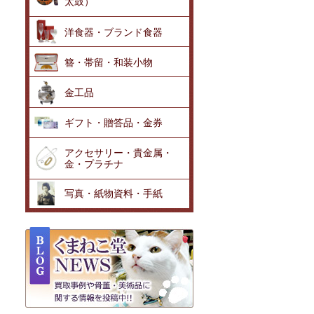
太鼓）
洋食器・ブランド食器
簪・帯留・和装小物
金工品
ギフト・贈答品・金券
アクセサリー・貴金属・
金・プラチナ
写真・紙物資料・手紙