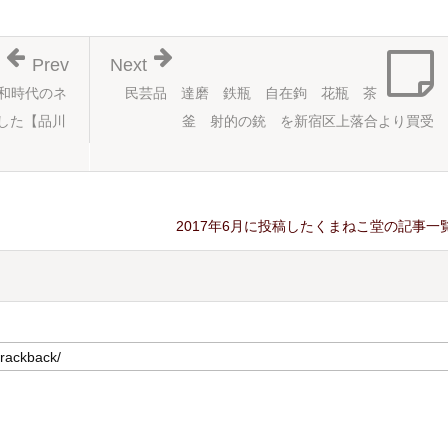
Prev
Next
和時代のネ
民芸品 達磨 鉄瓶 自在鉤 花瓶 茶
した【品川
釜 射的の銃 を新宿区上落合より買受
2017年6月に投稿したくまねこ堂の記事一