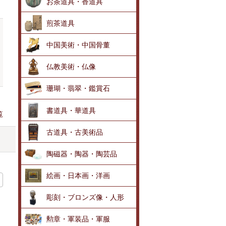
お茶道具・香道具
煎茶道具
中国美術・中国骨董
仏教美術・仏像
珊瑚・翡翠・鑑賞石
書道具・華道具
覧
古道具・古美術品
陶磁器・陶器・陶芸品
絵画・日本画・洋画
彫刻・ブロンズ像・人形
勲章・軍装品・軍服