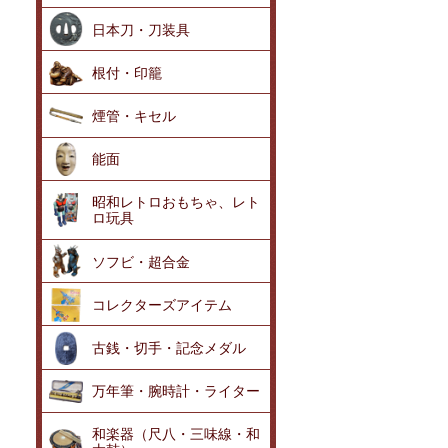
日本刀・刀装具
根付・印籠
煙管・キセル
能面
昭和レトロおもちゃ、レト
ロ玩具
ソフビ・超合金
コレクターズアイテム
古銭・切手・記念メダル
万年筆・腕時計・ライター
和楽器（尺八・三味線・和