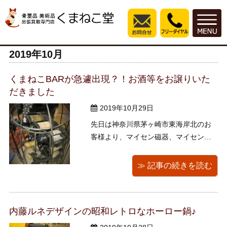
2019年10月
くまねこBARが急遽出現？！お酒等をお譲りいた
だきました
2019年10月29日
先日は神奈川県茅ヶ崎市東海岸北のお
客様より、マイセン磁器、マイセング
ラス、リヤドロ、ボヘミア、B＆G（ロ
イヤルコペンハーゲン）、サインボー
≫ 記事の続きを読む
ル、サインバット、お酒、洋酒、ワイ
ン等をお譲りただ来ました。 というこ
とで、、、 なんと今、くまねこ堂の事
内藤ルネデザインの昭和レトロなホーロー鍋♪
務所の一角にトレビア～～ンな 鳥かご
...