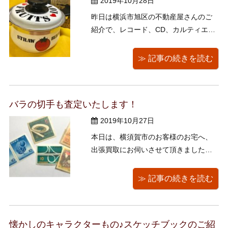
2019年10月28日
昨日は横浜市旭区の不動産屋さんのご
紹介で、レコード、CD、カルティエラ
イター、万年筆、サンリオ、ディズニ
ー、内藤ルネグッツをお譲りいただき
≫ 記事の続きを読む
ました！ ありがとうございました。 く
まねこ堂では企業・団体様からの出張
買取のご依頼・ご相談も、お待ちして
バラの切手も査定いたします！
おります！ どうぞよろしくお願いいた
...
2019年10月27日
本日は、横須賀市のお客様のお宅へ、
出張買取にお伺いさせて頂きました！
ご依頼誠にありがとうございました 美
術書、花台、陣笠、バイオリン、アク
≫ 記事の続きを読む
セサリー、外国のコイン、切手バラ、
貯金箱、書道具等をお譲りいただきま
した。 今回はお客様の痒い所に手が届
懐かしのキャラクターもの♪スケッチブックのご紹
くかもしれない！ くまねこ堂が他店と