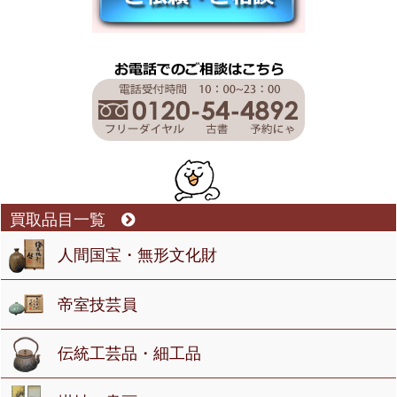
買取品目一覧
人間国宝・無形文化財
帝室技芸員
伝統工芸品・細工品