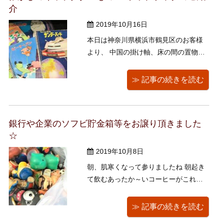
介
...
2019年10月16日
本日は神奈川県横浜市鶴見区のお客様
より、 中国の掛け軸、床の間の置物、
花台、木台、銅の置物、能面、ミニカ
ー、ギター、メダル、自在鉤等をお譲
≫ 記事の続きを読む
りいただきました！ 本日お伺いさせて
いただきましたお家は、なんと築８０
年！！ 貴重な建物へ、取り壊しの前に
銀行や企業のソフビ貯金箱等をお譲り頂きました
お邪魔させて頂けましたこと、大変嬉
☆
し ...
2019年10月8日
朝、肌寒くなって参りましたね 朝起き
て飲むあったか～いコーヒーがこれま
たぐっと美味しい！ 本日は狛江市元和
泉のお客様より、昭和40年代貯金箱、
≫ 記事の続きを読む
江戸川乱歩、SF,ミステリー、ジュヴナ