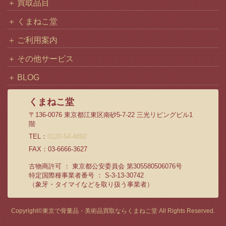
買取品目
ブ
くまねこ堂
ご利用案内
その他サービス
BLOG
くまねこ堂
〒136-0076 東京都江東区南砂5-7-22 三光リビングビル1
階
TEL：
0120-54-4892
FAX：03-6666-3627
古物商許可 ： 東京都公安委員会 第305580506076号
特定国際種事業者番号 ： S-3-13-30742
（象牙・タイマイなどを取り扱う事業者）
Copyright©
東京で骨董品・美術品買取ならくまねこ堂
All Rights Reserved.