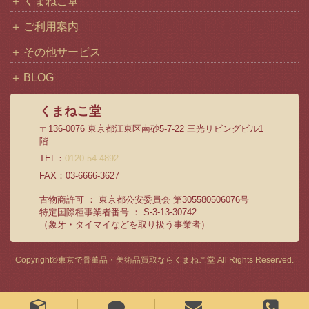
くまねこ堂
ご利用案内
その他サービス
BLOG
くまねこ堂
〒136-0076 東京都江東区南砂5-7-22 三光リビングビル1
階
TEL：
0120-54-4892
FAX：03-6666-3627
古物商許可 ： 東京都公安委員会 第305580506076号
特定国際種事業者番号 ： S-3-13-30742
（象牙・タイマイなどを取り扱う事業者）
Copyright©
東京で骨董品・美術品買取ならくまねこ堂
All Rights Reserved.