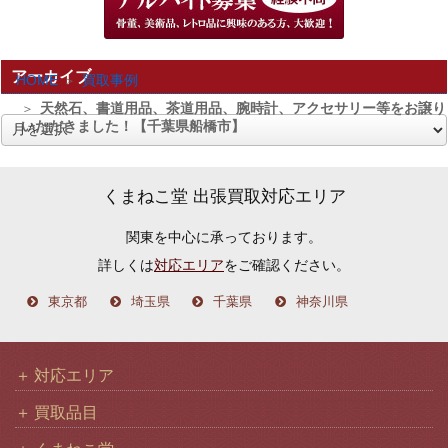
アーカイブ
HOME
買取事例
天然石、書道用品、茶道用品、腕時計、アクセサリー等をお譲り
いただきました！【千葉県船橋市】
ア
ー
カ
くまねこ堂 出張買取対応エリア
イ
関東を中心に承っております。
ブ
詳しくは
対応エリア
をご確認ください。
東京都
埼玉県
千葉県
神奈川県
対応エリア
買取品目