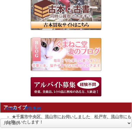
アーカイブ
HOME
買取事例
★千葉市中央区、流山市にお伺いしました 松戸市、流山市にも
お伺いいたします！
ア
ー