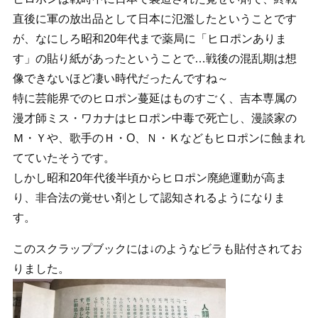
直後に軍の放出品として日本に氾濫したということです
が、なにしろ昭和20年代まで薬局に「ヒロポンありま
す」の貼り紙があったということで…戦後の混乱期は想
像できないほど凄い時代だったんですね～
特に芸能界でのヒロポン蔓延はものすごく、吉本専属の
漫才師ミス・ワカナはヒロポン中毒で死亡し、漫談家の
Ｍ・Ｙや、歌手のＨ・О、Ｎ・Ｋなどもヒロポンに蝕まれ
てていたそうです。
しかし昭和20年代後半頃からヒロポン廃絶運動が高ま
り、非合法の覚せい剤として認知されるようになりま
す。
このスクラップブックには↓のようなビラも貼付されてお
りました。