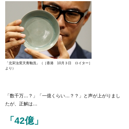
「北宋汝窯天青釉洗」（［香港 10月３日 ロイター］
より）
「数千万…？」「一億くらい…？？」と声が上がりまし
たが、正解は…
「42億」