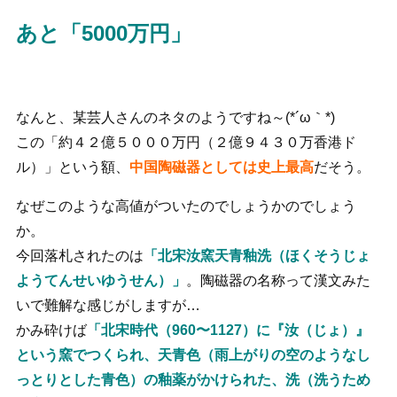
あと「5000万円」
なんと、某芸人さんのネタのようですね～(*´ω｀*)
この「約４２億５０００万円（２億９４３０万香港ド
ル）」という額、
中国陶磁器としては史上最高
だそう。
なぜこのような高値がついたのでしょうかのでしょう
か。
今回落札されたのは
「北宋汝窯天青釉洗（ほくそうじょ
ようてんせいゆうせん）」
。陶磁器の名称って漢文みた
いで難解な感じがしますが…
かみ砕けば
「北宋時代（960〜1127）に『汝（じょ）』
という窯でつくられ、天青色（雨上がりの空のようなし
っとりとした青色）の釉薬がかけられた、洗（洗うため