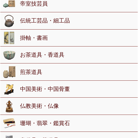
帝室技芸員
伝統工芸品・細工品
掛軸・書画
お茶道具・香道具
煎茶道具
中国美術・中国骨董
仏教美術・仏像
珊瑚・翡翠・鑑賞石