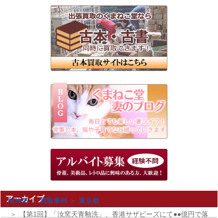
アーカイブ
HOME
買取事例
東京都
【第1回】「汝窯天青釉洗」、香港サザビーズにて●●億円で落