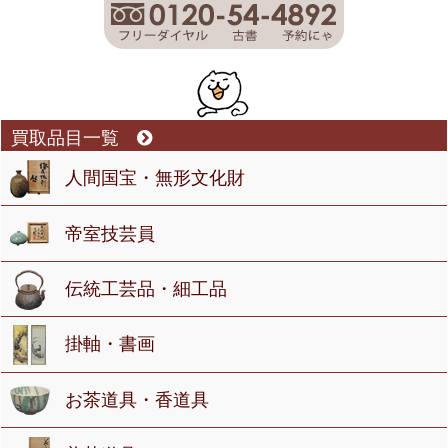
買取品目一覧
人間国宝・無形文化財
帝室技芸員
伝統工芸品・細工品
掛軸・書画
お茶道具・香道具