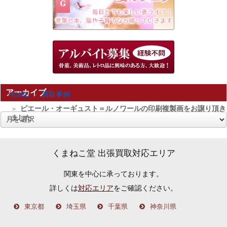
アーカイブ
HOME
買取事例
ピエール・オーギュスト＝ルノワールの印刷複製画をお譲り頂き
ました
ア
ー
カ
くまねこ堂 出張買取対応エリア
イ
関東を中心に承っております。
ブ
詳しくは
対応エリア
をご確認ください。
東京都
埼玉県
千葉県
神奈川県