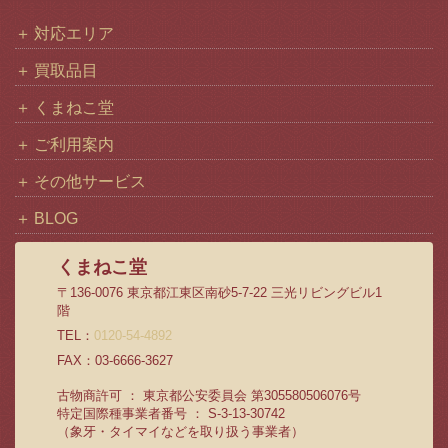
対応エリア
買取品目
くまねこ堂
ご利用案内
その他サービス
BLOG
くまねこ堂
〒136-0076 東京都江東区南砂5-7-22 三光リビングビル1
階
TEL：
0120-54-4892
FAX：03-6666-3627
古物商許可 ： 東京都公安委員会 第305580506076号
特定国際種事業者番号 ： S-3-13-30742
（象牙・タイマイなどを取り扱う事業者）