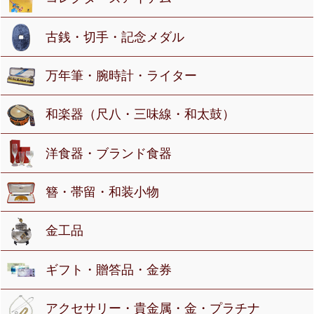
古銭・切手・記念メダル
万年筆・腕時計・ライター
和楽器（尺八・三味線・和太鼓）
洋食器・ブランド食器
簪・帯留・和装小物
金工品
ギフト・贈答品・金券
アクセサリー・貴金属・金・プラチナ