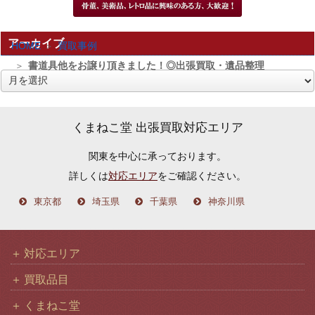
アーカイブ
HOME
買取事例
書道具他をお譲り頂きました！◎出張買取・遺品整理
ア
ー
カ
くまねこ堂 出張買取対応エリア
イ
関東を中心に承っております。
ブ
詳しくは
対応エリア
をご確認ください。
東京都
埼玉県
千葉県
神奈川県
対応エリア
買取品目
くまねこ堂