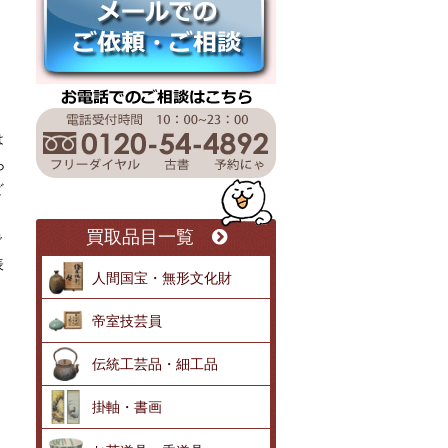
は
ら
ど
買取品目一覧
で
表
人間国宝・無形文化財
帝室技芸員
伝統工芸品・細工品
掛軸・書画