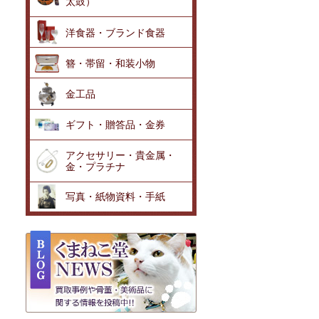
太鼓）
洋食器・ブランド食器
簪・帯留・和装小物
金工品
ギフト・贈答品・金券
アクセサリー・貴金属・
金・プラチナ
写真・紙物資料・手紙