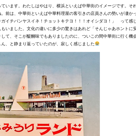
っています。わたしはやはり、横浜といえば中華街のイメージです。そ
ね。前は、中華街といえば中華料理屋の客引きの店員さんの勢いが凄か
チガイチバンヤスイネ！チョットキテヨ！！！オイシダヨ！」 って感
んもいました。文化の違いに多少の驚きはあれど「そんじゃあホントに
りして、そこが醍醐味でもありましたのに、ついこの間中華街に行く機
しん、と静まり返っていたのが、寂しく感じました