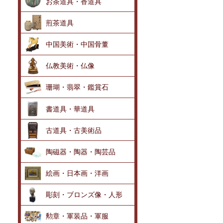
お茶道具・香道具
煎茶道具
中国美術・中国骨董
仏教美術・仏像
珊瑚・翡翠・鑑賞石
書道具・華道具
古道具・古美術品
陶磁器・陶器・陶芸品
絵画・日本画・洋画
彫刻・ブロンズ像・人形
勲章・軍装品・軍服