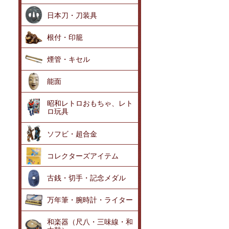
日本刀・刀装具
根付・印籠
煙管・キセル
能面
昭和レトロおもちゃ、レト
ロ玩具
ソフビ・超合金
コレクターズアイテム
古銭・切手・記念メダル
万年筆・腕時計・ライター
和楽器（尺八・三味線・和