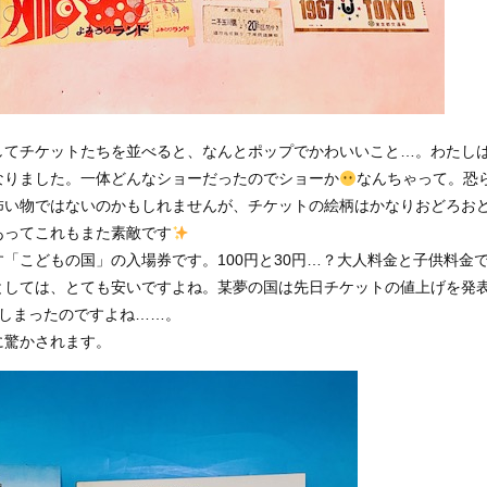
してチケットたちを並べると、なんとポップでかわいいこと…。わたし
なりました。一体どんなショーだったのでショーか
なんちゃって。恐
怖い物ではないのかもしれませんが、チケットの絵柄はかなりおどろお
あってこれもまた素敵です
「こどもの国」の入場券です。100円と30円…？大人料金と子供料金
としては、とても安いですよね。某夢の国は先日チケットの値上げを発
てしまったのですよね……。
に驚かされます。