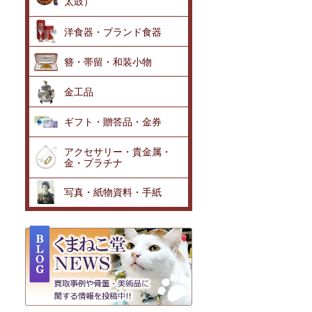
太鼓）
洋食器・ブランド食器
簪・帯留・和装小物
金工品
ギフト・贈答品・金券
アクセサリー・貴金属・
金・プラチナ
写真・紙物資料・手紙