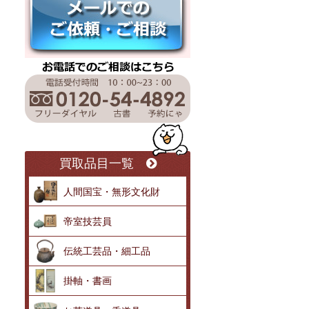
買取品目一覧
人間国宝・無形文化財
帝室技芸員
伝統工芸品・細工品
掛軸・書画