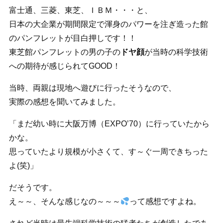
富士通、三菱、東芝、ＩＢＭ・・・と、
日本の大企業が期間限定で渾身のパワーを注ぎ造った館
のパンフレットが目白押しです！！
東芝館パンフレットの男の子の
ドヤ顔
が当時の科学技術
への期待が感じられてGOOD！
当時、両親は現地へ遊びに行ったそうなので、
実際の感想を聞いてみました。
「まだ幼い時に大阪万博（EXPO’70）に行っていたから
かな。
思っていたより規模が小さくて、す～ぐ一周できちった
よ(笑)」
だそうです。
え～～、そんな感じなの～～～
って感想ですよね。