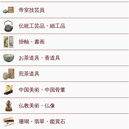
帝室技芸員
伝統工芸品・細工品
掛軸・書画
お茶道具・香道具
煎茶道具
中国美術・中国骨董
仏教美術・仏像
珊瑚・翡翠・鑑賞石