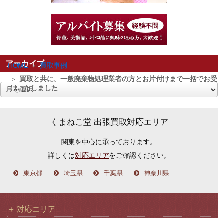
アーカイブ
HOME
買取事例
買取と共に、一般廃棄物処理業者の方とお片付けまで一括でお受
けいたしました
ア
ー
カ
くまねこ堂 出張買取対応エリア
イ
関東を中心に承っております。
ブ
詳しくは
対応エリア
をご確認ください。
東京都
埼玉県
千葉県
神奈川県
対応エリア