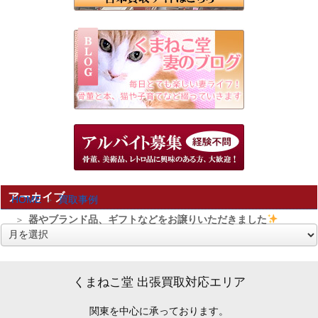
アーカイブ
HOME
買取事例
器やブランド品、ギフトなどをお譲りいただきました
ア
ー
カ
くまねこ堂 出張買取対応エリア
イ
関東を中心に承っております。
ブ