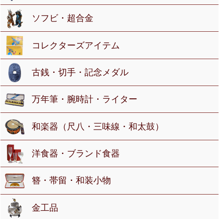
ソフビ・超合金
コレクターズアイテム
古銭・切手・記念メダル
万年筆・腕時計・ライター
和楽器（尺八・三味線・和太鼓）
洋食器・ブランド食器
簪・帯留・和装小物
金工品