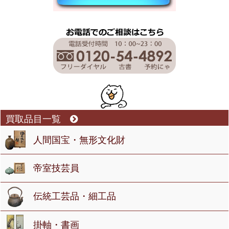
買取品目一覧
人間国宝・無形文化財
帝室技芸員
伝統工芸品・細工品
掛軸・書画