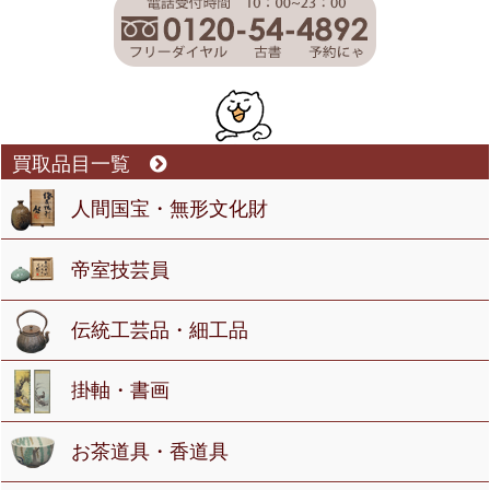
買取品目一覧
人間国宝・無形文化財
帝室技芸員
伝統工芸品・細工品
掛軸・書画
お茶道具・香道具