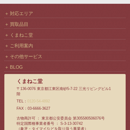
対応エリア
買取品目
くまねこ堂
ご利用案内
その他サービス
BLOG
くまねこ堂
〒136-0076 東京都江東区南砂5-7-22 三光リビングビル1
階
TEL：
0120-54-4892
FAX：03-6666-3627
古物商許可 ： 東京都公安委員会 第305580506076号
特定国際種事業者番号 ： S-3-13-30742
（象牙・タイマイなどを取り扱う事業者）