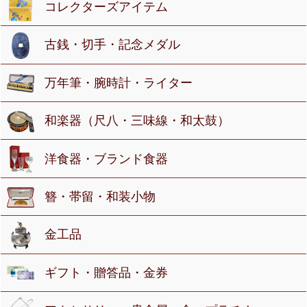
コレクターズアイテム
古銭・切手・記念メダル
万年筆・腕時計・ライター
和楽器（尺八・三味線・和太鼓）
洋食器・ブランド食器
簪・帯留・和装小物
金工品
ギフト・贈答品・金券