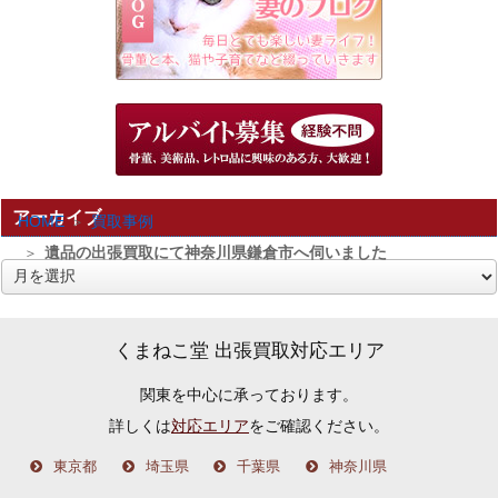
アーカイブ
HOME
買取事例
遺品の出張買取にて神奈川県鎌倉市へ伺いました
ア
ー
カ
くまねこ堂 出張買取対応エリア
イ
関東を中心に承っております。
ブ
詳しくは
対応エリア
をご確認ください。
東京都
埼玉県
千葉県
神奈川県