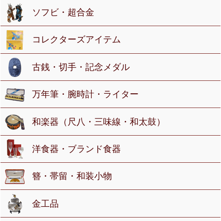
ソフビ・超合金
コレクターズアイテム
古銭・切手・記念メダル
万年筆・腕時計・ライター
和楽器（尺八・三味線・和太鼓）
洋食器・ブランド食器
簪・帯留・和装小物
金工品