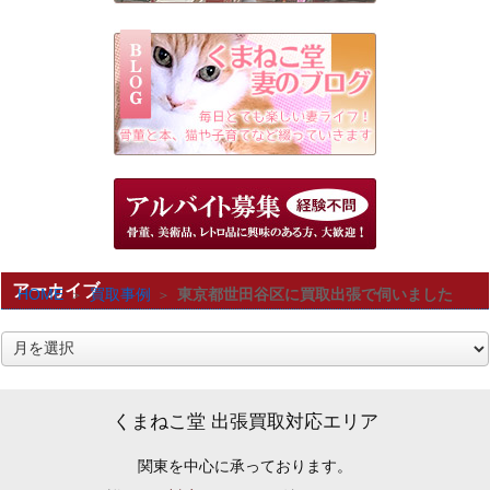
アーカイブ
HOME
買取事例
東京都世田谷区に買取出張で伺いました
ア
ー
カ
くまねこ堂 出張買取対応エリア
イ
関東を中心に承っております。
ブ