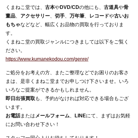
くまねこ堂では、
古本
や
DVD
/
CD
の他にも、
古道具
や
骨
董品
、
アクセサリー
、
切手
、
万年筆
、
レコード
や
古いお
もちゃ
などなど、幅広くお品物の買取を行っておりま
す。
くまねこ堂の買取ジャンルにつきましては以下をご覧く
ださい。
https://www.kumanekodou.com/genre/
ご処分をお考えの方、またご整理などでお困りのお客さ
まは、是非くまねこ堂までお申しつけ下さいませ。いろ
いろなご提案ができるかもしれません。
即日出張買取
も、予約がなければ対応できる場合もござ
います。
お電話
または
メールフォーム
、
LINE
にて、まずはお気軽
にお問い合わせ下さい！
スタッフ一同心よりお待ちしております！