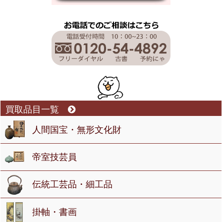
買取品目一覧
人間国宝・無形文化財
帝室技芸員
伝統工芸品・細工品
掛軸・書画