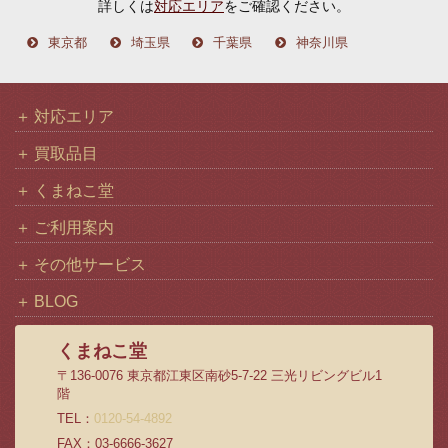
詳しくは
対応エリア
をご確認ください。
東京都
埼玉県
千葉県
神奈川県
対応エリア
買取品目
くまねこ堂
ご利用案内
その他サービス
BLOG
くまねこ堂
〒136-0076 東京都江東区南砂5-7-22 三光リビングビル1
階
TEL：
0120-54-4892
FAX：03-6666-3627