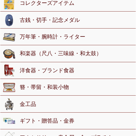
コレクターズアイテム
古銭・切手・記念メダル
万年筆・腕時計・ライター
和楽器（尺八・三味線・和太鼓）
洋食器・ブランド食器
簪・帯留・和装小物
金工品
ギフト・贈答品・金券