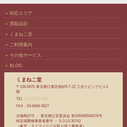
対応エリア
買取品目
くまねこ堂
ご利用案内
その他サービス
BLOG
くまねこ堂
〒136-0076 東京都江東区南砂5-7-22 三光リビングビル1
階
TEL：
0120-54-4892
FAX：03-6666-3627
古物商許可 ： 東京都公安委員会 第305580506076号
特定国際種事業者番号 ： S-3-13-30742
（象牙・タイマイなどを取り扱う事業者）