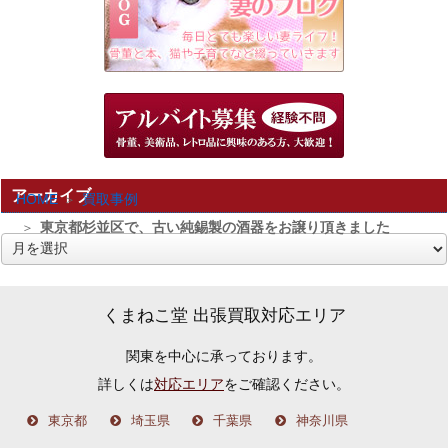
アーカイブ
HOME
買取事例
東京都杉並区で、古い純錫製の酒器をお譲り頂きました
ア
ー
カ
くまねこ堂 出張買取対応エリア
イ
関東を中心に承っております。
ブ
詳しくは
対応エリア
をご確認ください。
東京都
埼玉県
千葉県
神奈川県