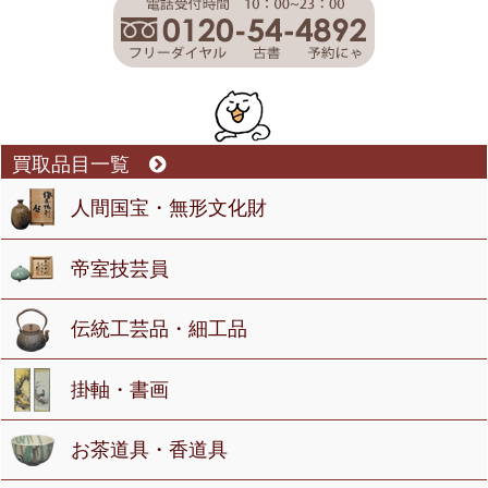
買取品目一覧
人間国宝・無形文化財
帝室技芸員
伝統工芸品・細工品
掛軸・書画
お茶道具・香道具