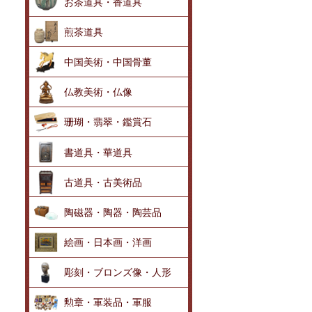
お茶道具・香道具
煎茶道具
中国美術・中国骨董
仏教美術・仏像
珊瑚・翡翠・鑑賞石
書道具・華道具
古道具・古美術品
陶磁器・陶器・陶芸品
絵画・日本画・洋画
彫刻・ブロンズ像・人形
勲章・軍装品・軍服