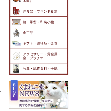
太鼓）
洋食器・ブランド食器
簪・帯留・和装小物
金工品
ギフト・贈答品・金券
アクセサリー・貴金属・
金・プラチナ
写真・紙物資料・手紙
い