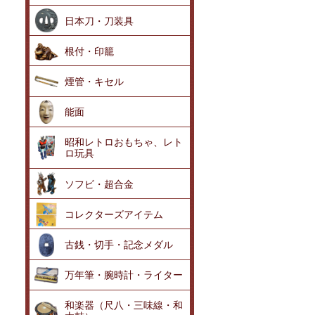
日本刀・刀装具
根付・印籠
煙管・キセル
能面
昭和レトロおもちゃ、レト
ロ玩具
ソフビ・超合金
コレクターズアイテム
古銭・切手・記念メダル
万年筆・腕時計・ライター
和楽器（尺八・三味線・和