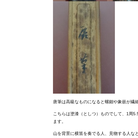
唐筆は高級なものになると螺鈿や象嵌が繊
こちらは塗漆（としつ）ものでして、1周5
ます。
山を背景に横笛を奏でる人、見物する人な