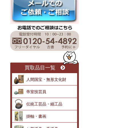
買取品目一覧
人間国宝・無形文化財
帝室技芸員
伝統工芸品・細工品
掛軸・書画