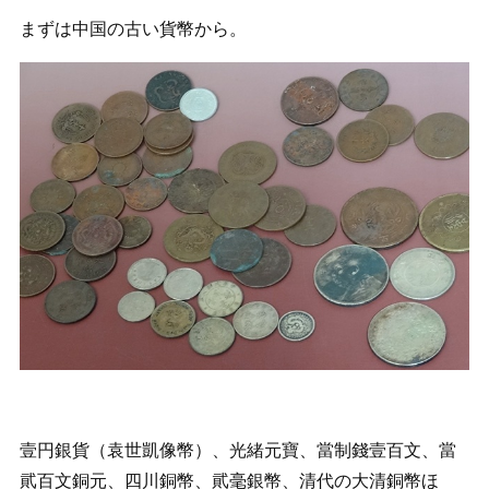
まずは中国の古い貨幣から。
壹円銀貨（袁世凱像幣）、光緒元寶、當制錢壹百文、當
貮百文銅元、四川銅幣、貮毫銀幣、清代の大清銅幣ほ