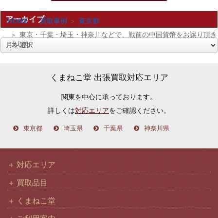
アーカイブ
HOME
買取事例
東京都
東京・千葉・埼玉・神奈川などで、戦前の中国貨幣をお譲り頂き
ました
ア
ー
カ
くまねこ堂 出張買取対応エリア
イ
関東を中心に承っております。
ブ
詳しくは
対応エリア
をご確認ください。
東京都
埼玉県
千葉県
神奈川県
対応エリア
買取品目
くまねこ堂